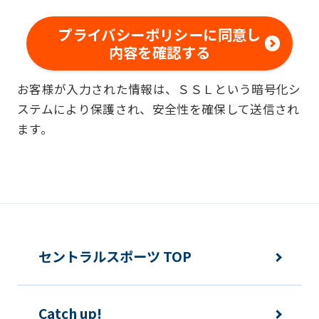
範囲内で、適法かつ適正な方法によりお
客様の個人情報を収集いたします。
プライバシーポリシーに同意し
内容を確認する
■個人情報の利用
お客様が入力された情報は、ＳＳＬという暗号化シ
お客様からお預かりした個人情報は、以
ステムにより保護され、安全性を確保して送信され
下の目的で使用させて頂きます。また、
ます。
違法または不当な行為を助長し、または
誘発するおそれがある方法による個人情
報の利用を行いません。
快適にクラブをご利用いただくため
ご利用上の諸連絡や利用状況の確認の
セントラルスポーツ TOP
ため
運動プログラム（カウンセリングを含
Catch up!