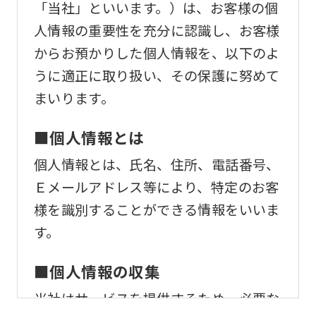
that
「当社」といいます。）は、お客様の個
you
人情報の重要性を充分に認識し、お客様
fully
からお預かりした個人情報を、以下のよ
understand
うに適正に取り扱い、その保護に努めて
this
まいります。
before
■個人情報とは
using
the
個人情報とは、氏名、住所、電話番号、
service.
Ｅメールアドレス等により、特定のお客
様を識別することができる情報をいいま
す。
Automatic translation
■個人情報の収集
当社はサービスを提供するため、必要な