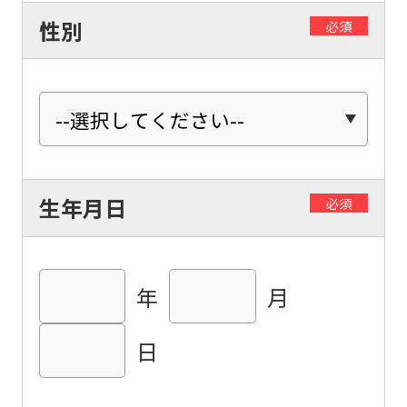
性別
必須
生年月日
必須
For
年
月
foreigners
日
Central
Sports