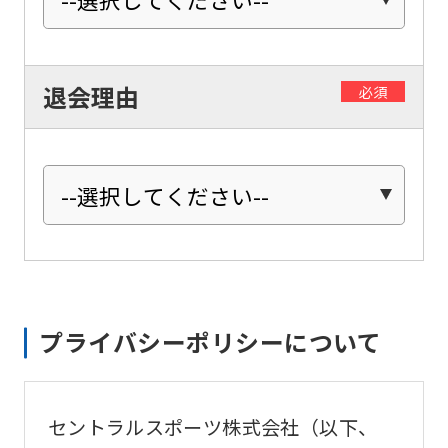
be
an
accurate
退会理由
必須
translation.
The
translation
may
differ
from
the
original
プライバシーポリシーについて
content.
We
ask
セントラルスポーツ株式会社（以下、