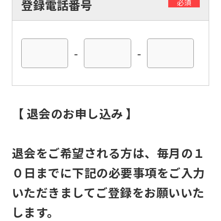
登録電話番号
to
必須
return
to
the
-
-
top
page.
However,
【 退会のお申し込み 】
if
you
use
退会をご希望される方は、毎月の１
an
０日までに下記の必要事項をご入力
automatic
いただきましてご登録をお願いいた
translation
service,
します。