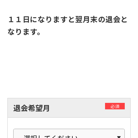
the
Japanese
１１日になりますと翌月末の退会と
version
なります。
of
this
website
will
be
translated
mechanically,
so
退会希望月
必須
it
may
not