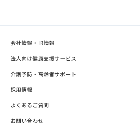
講じている措置の内容については、本プ
ライバシーポリシー末尾に記載の「問い
合わせ窓口」までお問い合わせくださ
い。
会社情報・IR情報
■個人情報の開示
法人向け健康支援サービス
当社は、お客様からお預かりした個人情
報は、正当な理由がある場合を除き、ご
介護予防・高齢者サポート
本人の同意なく第三者に提供、開示いた
採用情報
しません。ただし、法令により当社がお
客様の同意を得ずに開示することができ
よくあるご質問
る場合、あらかじめ当社との間で秘密保
持契約を締結している業務委託先、およ
お問い合わせ
び関係会社に必要な範囲内において開示