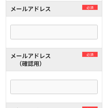
official
メールアドレス
必須
website
is
automatically
translated
into
English.
メールアドレス
必須
Click
（確認用）
the
link
below
(start
automatic
translation)