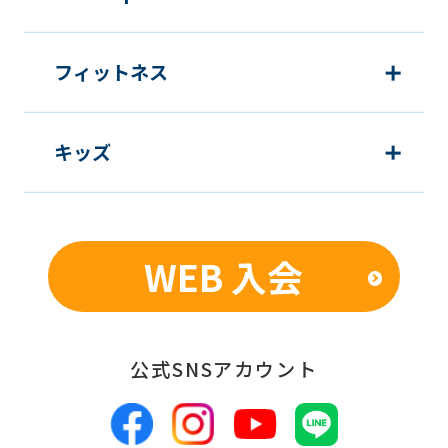
む）等、新商品・サービスの立案・開
発・実施のため
新商品・サービスやイベント情報を含
フィットネス
む当社情報のご提供のため
顧客動向分析、アンケート調査のため
キッズ
個人を特定できないよう加工したうえ
での統計的なデータの作成、活用、公
表のため
WEB 入会
■個人情報の管理
当社は、お客様からお預かりした個人情
報は、適切かつ慎重に管理し、漏洩、改
公式SNSアカウント
ざん、紛失等がないよう適正な管理に努
めます。当社において安全管理のために