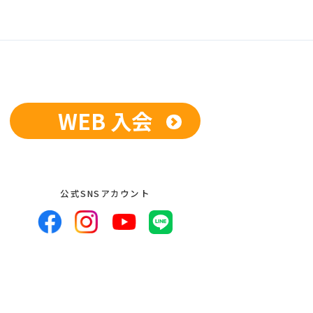
供、開示いたしません。ただし、法令に
している業務委託先、および関係会社に
開示を求められた場合は、この限りでは
人が希望される場合は、合理的な範囲で
WEB 入会
者への提供の停止等のお申し出があった
公式SNSアカウント