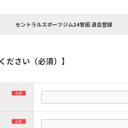
セントラルスポーツジム24警固 退会登録
入ください（必須）】
必須
必須