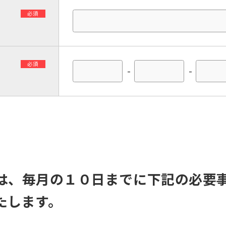
必須
必須
-
-
】
は、毎月の１０日までに下記の必要
たします。
For foreigners