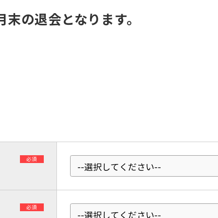
Central Sports official website is
月末の退会となります。
automatically translated into
English. Click the link below (start
automatic translation) to return to
the top page.
However, if you use an automatic
translation service, the Japanese
version of this website will be
translated mechanically, so it may
not be an accurate translation.
The translation may differ from the
original content. We ask that you
fully understand this before using
the service.
必須
Automatic translation start
必須