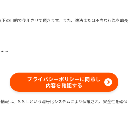
以下の目的で使用させて頂きます。また、違法または不当な行為を助
。
のため
含む）等、新商品・サービスの立案・開発・実施のため
含む当社情報のご提供のため
め
プライバシーポリシーに同意し
えでの統計的なデータの作成、活用、公表のため
内容を確認する
た情報は、ＳＳＬという暗号化システムにより保護され、安全性を確保
情報は、適切かつ慎重に管理し、漏洩、改ざん、紛失等がないよう適
ついては、本プライバシーポリシー末尾に記載の「問い合わせ窓口」