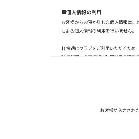
■個人情報の利用
お客様からお預かりした個人情報は、
による個人情報の利用を行いません
快適にクラブをご利用いただくため
ご利用上の諸連絡や利用状況の確認
運動プログラム（カウンセリングを
新商品・サービスやイベント情報を
顧客動向分析、アンケート調査のた
個人を特定できないよう加工したう
■個人情報の管理
お客様が入力され
当社は、お客様からお預かりした個人
管理のために講じている措置の内容に