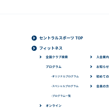
■個人情報の開示
当社は、お客様からお預かりした個人
より当社がお客様の同意を得ずに開示
必要な範囲内において開示する場合、
ありません。また、お客様からお預か
対応いたします。
セントラルスポーツ TOP
フィットネス
■個人情報の訂正、変更、削除、
全国クラブ検索
入会案内
当社は、お客様からお預かりした個人
場合は、お客様の意思を尊重し、合理
プログラム
お知らせ
※問い合わせ窓口
初めての
-
オリジナルプログラム
個人情報に関するお問い合わせは、下
会員の方
-
スペシャルプログラム
-
プログラム一覧
→お問い合わせ
オンライン