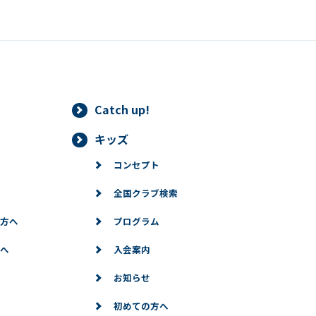
情報は、正当な理由がある場合を除き、ご本人の同意なく第三者に提
することができる場合、あらかじめ当社との間で秘密保持契約を締結
法令に基づき当社が開示を求められた場合、司法または行政機関から
りした個人情報の確認（第三者提供記録の開示を含みます。）をご本
Catch up!
キッズ
利用停止等
コンセプト
情報に対して、ご本人より情報の訂正、変更、削除、利用停止、第三
的な範囲で必要な対応をいたします。
全国クラブ検索
方へ
プログラム
記のフォームからお願いいたします。
へ
入会案内
お知らせ
初めての方へ