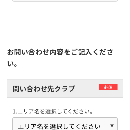
the
top
page.
However,
if
you
お問い合わせ内容をご記入くださ
use
い。
an
automatic
translation
問い合わせ先クラブ
必須
service,
the
1.エリア名を選択してください。
Japanese
version