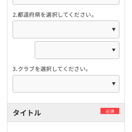
of
this
2.都道府県を選択してください。
website
will
be
translated
mechanically,
so
3.クラブを選択してください。
it
may
not
be
タイトル
必須
an
accurate