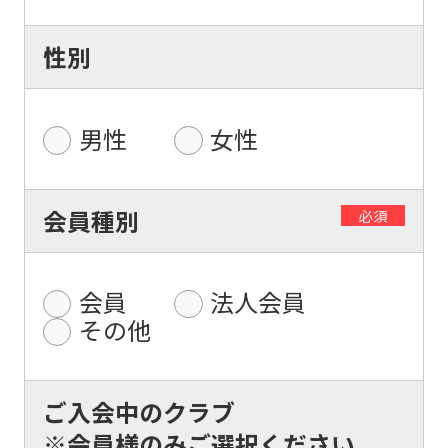
性別
男性
女性
For
会員種別
必須
foreigners
Central
会員
法人会員
Sports
その他
official
website
ご入会中のクラブ
is
※会員様のみご選択ください