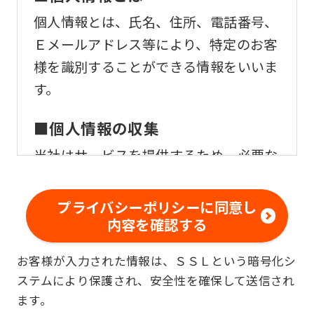
個人情報とは、氏名、住所、電話番号、
Ｅメールアドレス等により、特定のお客
様を識別することができる情報をいいま
す。
■個人情報の収集
当社はサービスを提供するため、必要な
範囲内で、適法かつ適正な方法によりお
客様の個人情報を収集いたします。
プライバシーポリシーに同意し
内容を確認する
■個人情報の利用
お客様が入力された情報は、ＳＳＬという暗号化シ
お客様からお預かりした個人情報は、以
ステムにより保護され、安全性を確保して送信され
下の目的で使用させて頂きます。また、
ます。
違法または不当な行為を助長し、または