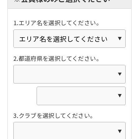
automatically
translated
into
1.エリア名を選択してください。
English.
Click
the
2.都道府県を選択してください。
link
below
(start
automatic
translation)
to
3.クラブを選択してください。
return
to