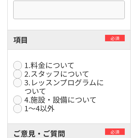
translation.
The
translation
may
項目
必須
differ
from
the
1.料金について
original
2.スタッフについて
content.
3.レッスンプログラムに
We
ついて
4.施設・設備について
ask
1〜4以外
that
you
fully
ご意見・ご質問
必須