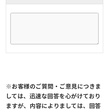
understand
this
before
using
the
service.
Automatic translation
※お客様のご質問・ご意見につきま
しては、迅速な回答を心がけており
ますが、内容によりましては、回答