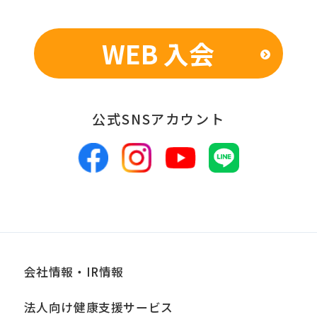
表のため
WEB 入会
■個人情報の管理
当社は、お客様からお預かりした個人情
報は、適切かつ慎重に管理し、漏洩、改
公式SNSアカウント
ざん、紛失等がないよう適正な管理に努
めます。当社において安全管理のために
講じている措置の内容については、本プ
ライバシーポリシー末尾に記載の「問い
合わせ窓口」までお問い合わせくださ
い。
会社情報・IR情報
■個人情報の開示
法人向け健康支援サービス
当社は、お客様からお預かりした個人情