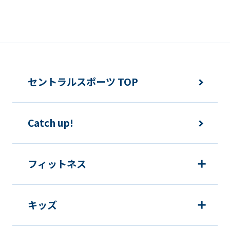
誘発するおそれがある方法による個人情
報の利用を行いません。
快適にクラブをご利用いただくため
ご利用上の諸連絡や利用状況の確認の
セントラルスポーツ TOP
ため
運動プログラム（カウンセリングを含
Catch up!
む）等、新商品・サービスの立案・開
発・実施のため
新商品・サービスやイベント情報を含
フィットネス
む当社情報のご提供のため
顧客動向分析、アンケート調査のため
キッズ
個人を特定できないよう加工したうえ
での統計的なデータの作成、活用、公