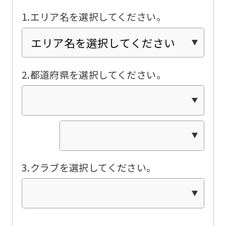
translated
1.エリア名を選択してください。
into
English.
Click
the
2.都道府県を選択してください。
link
below
(start
automatic
translation)
3.クラブを選択してください。
to
return
to
the