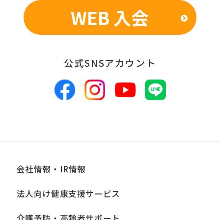
WEB 入会
■個人情報の管理
当社は、お客様からお預かりした個人情
報は、適切かつ慎重に管理し、漏洩、改
公式SNSアカウント
ざん、紛失等がないよう適正な管理に努
めます。当社において安全管理のために
講じている措置の内容については、本プ
ライバシーポリシー末尾に記載の「問い
合わせ窓口」までお問い合わせくださ
い。
会社情報・IR情報
■個人情報の開示
法人向け健康支援サービス
当社は、お客様からお預かりした個人情
報は、正当な理由がある場合を除き、ご
介護予防・高齢者サポート