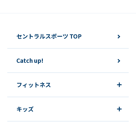
報の利用を行いません。
快適にクラブをご利用いただくため
ご利用上の諸連絡や利用状況の確認の
セントラルスポーツ TOP
ため
運動プログラム（カウンセリングを含
Catch up!
む）等、新商品・サービスの立案・開
発・実施のため
新商品・サービスやイベント情報を含
フィットネス
む当社情報のご提供のため
顧客動向分析、アンケート調査のため
キッズ
個人を特定できないよう加工したうえ
での統計的なデータの作成、活用、公
表のため