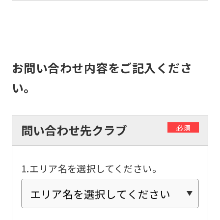
top
page.
However,
if
お問い合わせ内容をご記入くださ
you
い。
use
an
automatic
問い合わせ先クラブ
必須
translation
service,
the
1.エリア名を選択してください。
Japanese
version
of