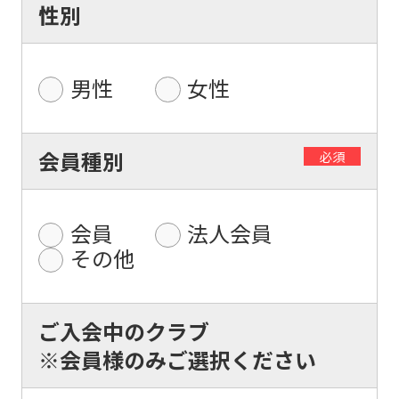
性別
男性
女性
For
会員種別
必須
foreigners
会員
法人会員
Central
その他
Sports
official
website
ご入会中のクラブ
is
※会員様のみご選択ください
automatically