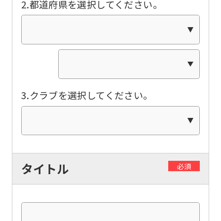
2.都道府県を選択してください。
this
website
will
be
translated
mechanically,
3.クラブを選択してください。
so
it
may
not
be
タイトル
必須
an
accurate
translation.