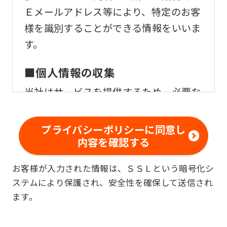
Ｅメールアドレス等により、特定のお客
様を識別することができる情報をいいま
す。
■個人情報の収集
当社はサービスを提供するため、必要な
範囲内で、適法かつ適正な方法によりお
客様の個人情報を収集いたします。
プライバシーポリシーに同意し
内容を確認する
■個人情報の利用
お客様が入力された情報は、ＳＳＬという暗号化シ
お客様からお預かりした個人情報は、以
ステムにより保護され、安全性を確保して送信され
下の目的で使用させて頂きます。また、
ます。
違法または不当な行為を助長し、または
誘発するおそれがある方法による個人情