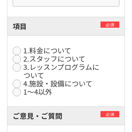
The
translation
may
項目
必須
differ
from
1.料金について
the
2.スタッフについて
original
3.レッスンプログラムに
content.
ついて
We
4.施設・設備について
ask
1〜4以外
that
you
ご意見・ご質問
必須
fully
understand