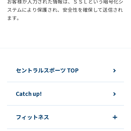
お客様が入力された情報は、ＳＳＬという暗号化シ
fully
お客様からお預かりした個人情報は、以
ステムにより保護され、安全性を確保して送信され
understand
下の目的で使用させて頂きます。また、
ます。
this
違法または不当な行為を助長し、または
before
誘発するおそれがある方法による個人情
using
報の利用を行いません。
the
service.
快適にクラブをご利用いただくため
ご利用上の諸連絡や利用状況の確認の
セントラルスポーツ TOP
ため
Automatic translation
運動プログラム（カウンセリングを含
Catch up!
む）等、新商品・サービスの立案・開
発・実施のため
新商品・サービスやイベント情報を含
フィットネス
む当社情報のご提供のため