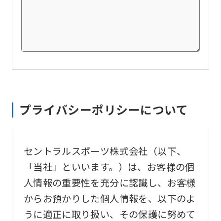
version
of
this
website
will
be
translated
プライバシーポリシーについて
mechanically,
so
it
セントラルスポーツ株式会社（以下、
may
「当社」といいます。）は、お客様の個
not
人情報の重要性を充分に認識し、お客様
be
からお預かりした個人情報を、以下のよ
an
うに適正に取り扱い、その保護に努めて