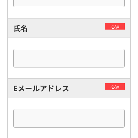
氏名
必須
For
foreigners
Eメールアドレス
必須
Central
Sports
official
website