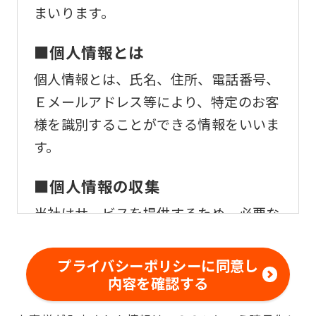
accurate
まいります。
translation.
■個人情報とは
The
translation
個人情報とは、氏名、住所、電話番号、
may
Ｅメールアドレス等により、特定のお客
differ
様を識別することができる情報をいいま
from
す。
the
■個人情報の収集
original
content.
当社はサービスを提供するため、必要な
We
範囲内で、適法かつ適正な方法によりお
ask
客様の個人情報を収集いたします。
プライバシーポリシーに同意し
that
内容を確認する
■個人情報の利用
you