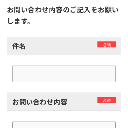
to
お問い合わせ内容のご記入をお願い
the
します。
top
page.
However,
件名
必須
if
you
use
an
automatic
translation
お問い合わせ内容
必須
service,
the
Japanese