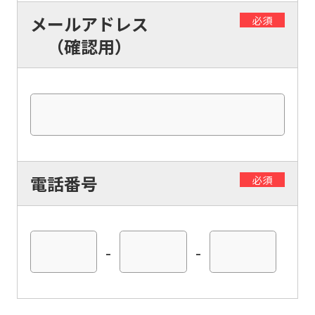
is
メールアドレス
必須
automatically
（確認用）
translated
into
English.
Click
the
link
電話番号
必須
below
(start
automatic
-
-
translation)
to
return