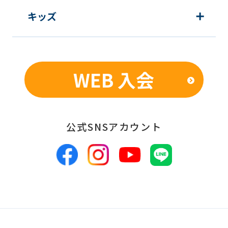
顧客動向分析、アンケート調査のため
キッズ
個人を特定できないよう加工したうえ
での統計的なデータの作成、活用、公
表のため
WEB 入会
■個人情報の管理
当社は、お客様からお預かりした個人情
報は、適切かつ慎重に管理し、漏洩、改
公式SNSアカウント
ざん、紛失等がないよう適正な管理に努
めます。当社において安全管理のために
講じている措置の内容については、本プ
ライバシーポリシー末尾に記載の「問い
合わせ窓口」までお問い合わせくださ
い。