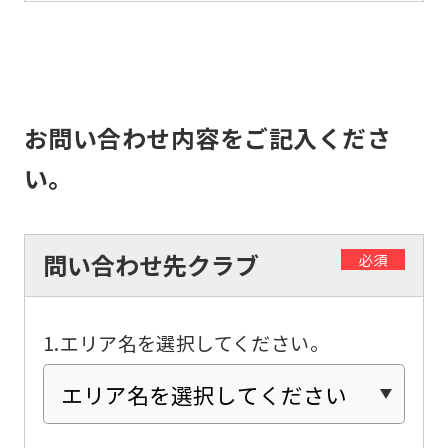
top
page.
However,
if
お問い合わせ内容をご記入くださ
you
い。
use
an
automatic
問い合わせ先クラブ
必須
translation
service,
the
1.エリア名を選択してください。
Japanese
version
of