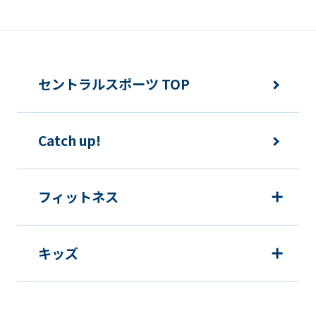
報の利用を行いません。
快適にクラブをご利用いただくため
ご利用上の諸連絡や利用状況の確認の
セントラルスポーツ TOP
ため
運動プログラム（カウンセリングを含
Catch up!
む）等、新商品・サービスの立案・開
発・実施のため
新商品・サービスやイベント情報を含
フィットネス
む当社情報のご提供のため
顧客動向分析、アンケート調査のため
キッズ
個人を特定できないよう加工したうえ
での統計的なデータの作成、活用、公
表のため