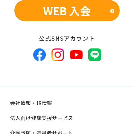
WEB 入会
■個人情報の管理
当社は、お客様からお預かりした個人情
報は、適切かつ慎重に管理し、漏洩、改
公式SNSアカウント
ざん、紛失等がないよう適正な管理に努
めます。当社において安全管理のために
講じている措置の内容については、本プ
ライバシーポリシー末尾に記載の「問い
合わせ窓口」までお問い合わせくださ
い。
会社情報・IR情報
■個人情報の開示
法人向け健康支援サービス
当社は、お客様からお預かりした個人情
報は、正当な理由がある場合を除き、ご
介護予防・高齢者サポート