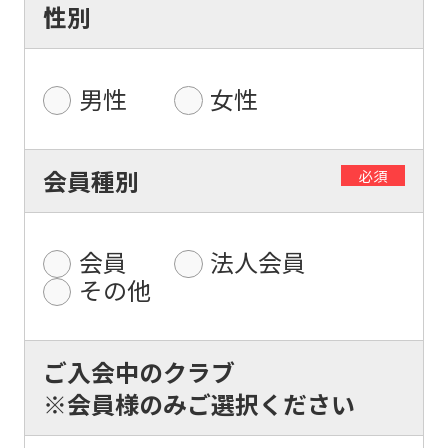
性別
男性
女性
For
会員種別
必須
foreigners
会員
法人会員
Central
その他
Sports
official
website
ご入会中のクラブ
is
※会員様のみご選択ください
automatically