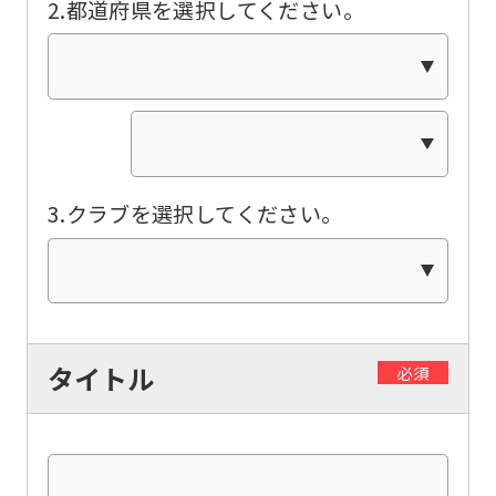
2.都道府県を選択してください。
this
website
will
be
translated
mechanically,
3.クラブを選択してください。
so
it
may
not
be
タイトル
必須
an
accurate
translation.