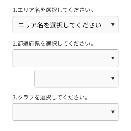
translated
1.エリア名を選択してください。
into
English.
Click
the
2.都道府県を選択してください。
link
below
(start
automatic
translation)
3.クラブを選択してください。
to
return
to
the