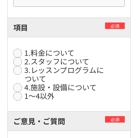
The
translation
may
項目
必須
differ
from
1.料金について
the
2.スタッフについて
original
3.レッスンプログラムに
content.
ついて
We
4.施設・設備について
ask
1〜4以外
that
you
ご意見・ご質問
必須
fully
understand