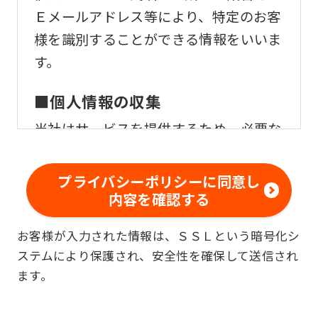
Ｅメールアドレス等により、特定のお客
様を識別することができる情報をいいま
す。
■個人情報の収集
当社はサービスを提供するため、必要な
範囲内で、適法かつ適正な方法によりお
客様の個人情報を収集いたします。
プライバシーポリシーに同意し
内容を確認する
■個人情報の利用
お客様が入力された情報は、ＳＳＬという暗号化シ
お客様からお預かりした個人情報は、以
ステムにより保護され、安全性を確保して送信され
下の目的で使用させて頂きます。また、
ます。
違法または不当な行為を助長し、または
誘発するおそれがある方法による個人情