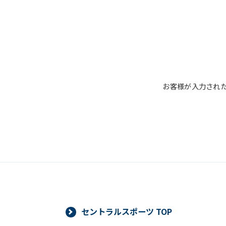
運動プログラム（カウンセリングを
新商品・サービスやイベント情報を
顧客動向分析、アンケート調査のた
個人を特定できないよう加工したう
■個人情報の管理
お客様が入力され
当社は、お客様からお預かりした個人
管理のために講じている措置の内容に
■個人情報の開示
当社は、お客様からお預かりした個人
より当社がお客様の同意を得ずに開示
必要な範囲内において開示する場合、
ありません。また、お客様からお預か
対応いたします。
セントラルスポーツ TOP