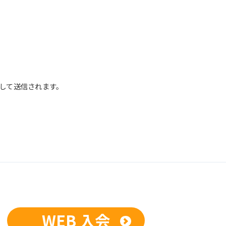
して送信されます。
正な管理に努めます。当社において安全
までお問い合わせください。
供、開示いたしません。ただし、法令に
している業務委託先、および関係会社に
開示を求められた場合は、この限りでは
人が希望される場合は、合理的な範囲で
WEB 入会