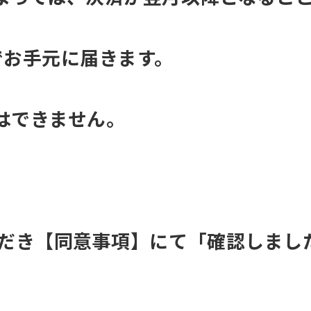
でお手元に届きます。
For foreigners
Central Sports official website is
はできません。
automatically translated into
English. Click the link below (start
automatic translation) to return to
the top page.
However, if you use an automatic
translation service, the Japanese
version of this website will be
translated mechanically, so it may
ただき【同意事項】にて「確認しまし
not be an accurate translation.
The translation may differ from the
original content. We ask that you
fully understand this before using
the service.