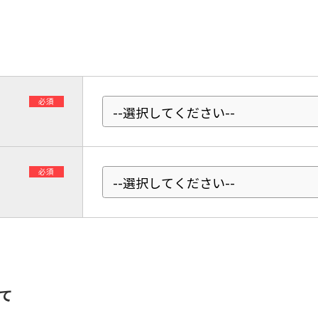
Automatic translation start
必須
必須
て