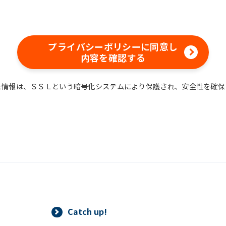
含む）等、新商品・サービスの立案・開発・実施のため
含む当社情報のご提供のため
め
プライバシーポリシーに同意し
えでの統計的なデータの作成、活用、公表のため
内容を確認する
た情報は、ＳＳＬという暗号化システムにより保護され、安全性を確保
情報は、適切かつ慎重に管理し、漏洩、改ざん、紛失等がないよう適
ついては、本プライバシーポリシー末尾に記載の「問い合わせ窓口」
情報は、正当な理由がある場合を除き、ご本人の同意なく第三者に提
することができる場合、あらかじめ当社との間で秘密保持契約を締結
法令に基づき当社が開示を求められた場合、司法または行政機関から
りした個人情報の確認（第三者提供記録の開示を含みます。）をご本
Catch up!