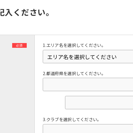
However, if you use an automatic
translation service, the Japanese
記入ください。
version of this website will be
translated mechanically, so it may
not be an accurate translation.
The translation may differ from the
original content. We ask that you
fully understand this before using
1.エリア名を選択してください。
必須
the service.
Automatic translation start
2.都道府県を選択してください。
3.クラブを選択してください。