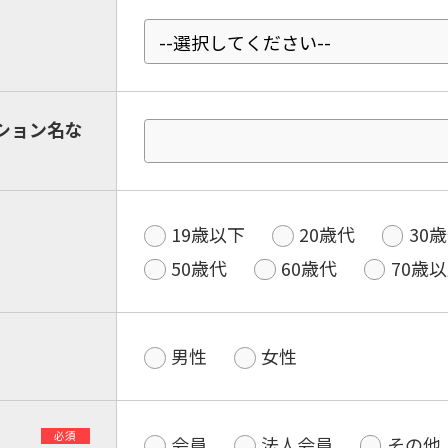
ション名な
19歳以下
20歳代
30
50歳代
60歳代
70歳
男性
女性
必須
会員
法人会員
その他