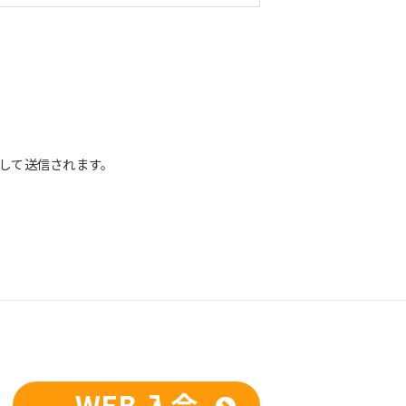
して送信されます。
正な管理に努めます。当社において安全
までお問い合わせください。
供、開示いたしません。ただし、法令に
している業務委託先、および関係会社に
開示を求められた場合は、この限りでは
人が希望される場合は、合理的な範囲で
WEB 入会