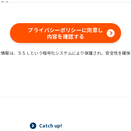
のため
含む）等、新商品・サービスの立案・開発・実施のため
含む当社情報のご提供のため
め
プライバシーポリシーに同意し
えでの統計的なデータの作成、活用、公表のため
内容を確認する
た情報は、ＳＳＬという暗号化システムにより保護され、安全性を確保
情報は、適切かつ慎重に管理し、漏洩、改ざん、紛失等がないよう適
ついては、本プライバシーポリシー末尾に記載の「問い合わせ窓口」
情報は、正当な理由がある場合を除き、ご本人の同意なく第三者に提
することができる場合、あらかじめ当社との間で秘密保持契約を締結
法令に基づき当社が開示を求められた場合、司法または行政機関から
りした個人情報の確認（第三者提供記録の開示を含みます。）をご本
Catch up!