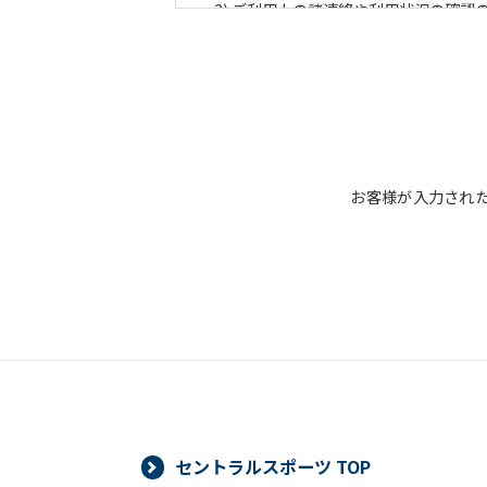
ご利用上の諸連絡や利用状況の確認
運動プログラム（カウンセリングを
新商品・サービスやイベント情報を
顧客動向分析、アンケート調査のた
個人を特定できないよう加工したう
■個人情報の管理
お客様が入力され
当社は、お客様からお預かりした個人
管理のために講じている措置の内容に
■個人情報の開示
当社は、お客様からお預かりした個人
より当社がお客様の同意を得ずに開示
必要な範囲内において開示する場合、
ありません。また、お客様からお預か
対応いたします。
セントラルスポーツ TOP