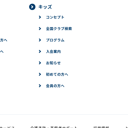
キッズ
利用停止等
コンセプト
情報に対して、ご本人より情報の訂正、変更、削除、利用停止、第三
的な範囲で必要な対応をいたします。
全国クラブ検索
方へ
プログラム
記のフォームからお願いいたします。
へ
入会案内
お知らせ
初めての方へ
会員の方へ
サービス
介護予防・高齢者サポート
採用情報