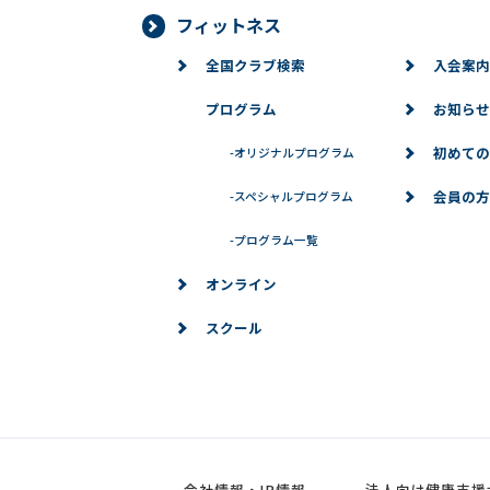
フィットネス
■個人情報の訂正、変更、削除、
全国クラブ検索
入会案内
当社は、お客様からお預かりした個人
場合は、お客様の意思を尊重し、合理
プログラム
お知らせ
※問い合わせ窓口
初めての
-
オリジナルプログラム
個人情報に関するお問い合わせは、下
会員の方
-
スペシャルプログラム
-
プログラム一覧
→お問い合わせ
オンライン
スクール
会社情報・IR情報
法人向け健康支援