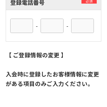
登録電話番号
必須
below
(start
automatic
-
-
translation)
to
return
to
【 ご登録情報の変更 】
the
top
入会時に登録したお客様情報に変更
page.
がある項目のみご入力ください。
However,
if
you
use