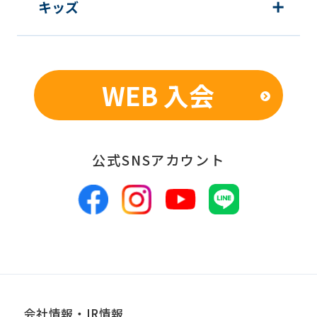
キッズ
個人を特定できないよう加工したうえ
での統計的なデータの作成、活用、公
表のため
WEB 入会
■個人情報の管理
当社は、お客様からお預かりした個人情
報は、適切かつ慎重に管理し、漏洩、改
公式SNSアカウント
ざん、紛失等がないよう適正な管理に努
めます。当社において安全管理のために
講じている措置の内容については、本プ
ライバシーポリシー末尾に記載の「問い
合わせ窓口」までお問い合わせくださ
い。
会社情報・IR情報