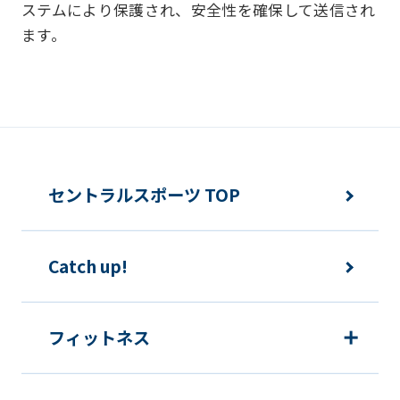
ステムにより保護され、安全性を確保して送信され
下の目的で使用させて頂きます。また、
ます。
違法または不当な行為を助長し、または
誘発するおそれがある方法による個人情
報の利用を行いません。
快適にクラブをご利用いただくため
ご利用上の諸連絡や利用状況の確認の
セントラルスポーツ TOP
ため
運動プログラム（カウンセリングを含
Catch up!
む）等、新商品・サービスの立案・開
発・実施のため
新商品・サービスやイベント情報を含
フィットネス
む当社情報のご提供のため
顧客動向分析、アンケート調査のため