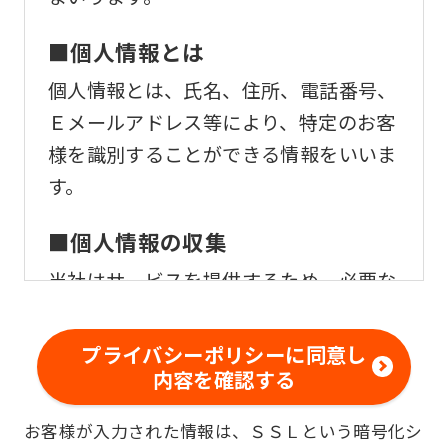
Automatic translation
■個人情報とは
個人情報とは、氏名、住所、電話番号、
Ｅメールアドレス等により、特定のお客
様を識別することができる情報をいいま
す。
■個人情報の収集
当社はサービスを提供するため、必要な
範囲内で、適法かつ適正な方法によりお
客様の個人情報を収集いたします。
プライバシーポリシーに同意し
内容を確認する
■個人情報の利用
お客様が入力された情報は、ＳＳＬという暗号化シ
お客様からお預かりした個人情報は、以