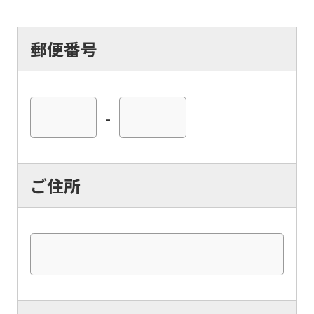
an
automatic
郵便番号
translation
service,
the
-
Japanese
version
of
ご住所
this
website
will
be
translated
mechanically,