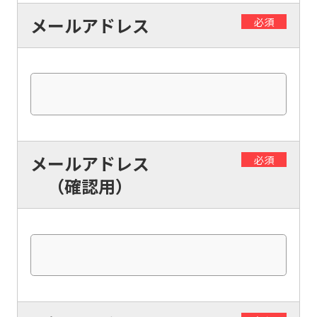
foreigners
メールアドレス
必須
Central
Sports
official
website
is
メールアドレス
必須
automatically
（確認用）
translated
into
English.
Click
the
link