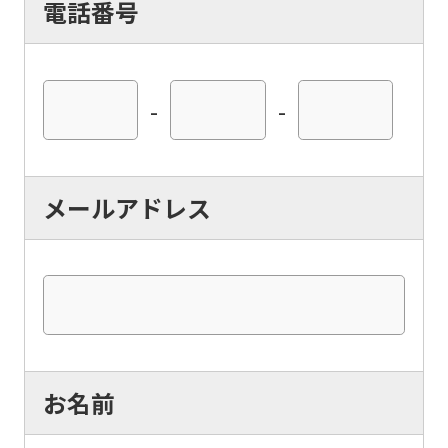
電話番号
so
it
may
-
-
not
be
an
メールアドレス
accurate
translation.
The
translation
may
differ
お名前
from
the