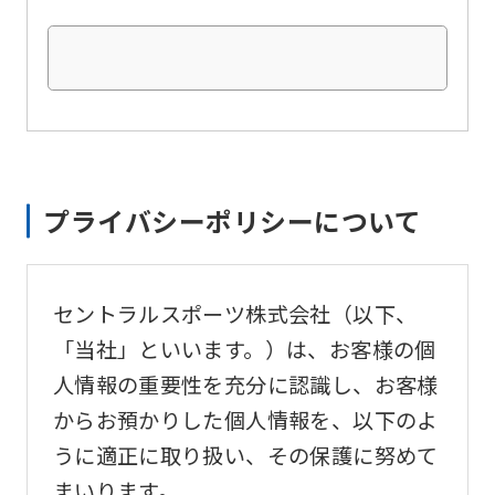
original
content.
We
ask
that
you
プライバシーポリシーについて
fully
understand
セントラルスポーツ株式会社（以下、
this
「当社」といいます。）は、お客様の個
before
人情報の重要性を充分に認識し、お客様
using
からお預かりした個人情報を、以下のよ
the
うに適正に取り扱い、その保護に努めて
service.
まいります。