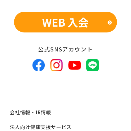
表のため
WEB 入会
■個人情報の管理
当社は、お客様からお預かりした個人情
報は、適切かつ慎重に管理し、漏洩、改
公式SNSアカウント
ざん、紛失等がないよう適正な管理に努
めます。当社において安全管理のために
講じている措置の内容については、本プ
ライバシーポリシー末尾に記載の「問い
合わせ窓口」までお問い合わせくださ
い。
会社情報・IR情報
■個人情報の開示
法人向け健康支援サービス
当社は、お客様からお預かりした個人情