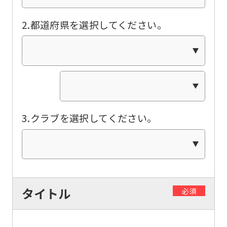
of
this
2.都道府県を選択してください。
website
will
be
translated
mechanically,
so
3.クラブを選択してください。
it
may
not
be
タイトル
必須
an
accurate