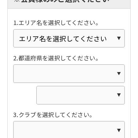
automatically
translated
into
1.エリア名を選択してください。
English.
Click
the
2.都道府県を選択してください。
link
below
(start
automatic
translation)
to
3.クラブを選択してください。
return
to