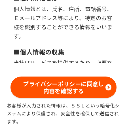
個人情報とは、氏名、住所、電話番号、
Ｅメールアドレス等により、特定のお客
様を識別することができる情報をいいま
す。
■個人情報の収集
当社はサービスを提供するため、必要な
範囲内で、適法かつ適正な方法によりお
客様の個人情報を収集いたします。
プライバシーポリシーに同意し
内容を確認する
■個人情報の利用
お客様が入力された情報は、ＳＳＬという暗号化シ
お客様からお預かりした個人情報は、以
ステムにより保護され、安全性を確保して送信され
下の目的で使用させて頂きます。また、
ます。
違法または不当な行為を助長し、または