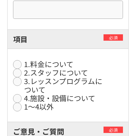
translation.
The
translation
may
項目
必須
differ
from
the
1.料金について
original
2.スタッフについて
content.
3.レッスンプログラムに
We
ついて
4.施設・設備について
ask
1〜4以外
that
you
fully
ご意見・ご質問
必須