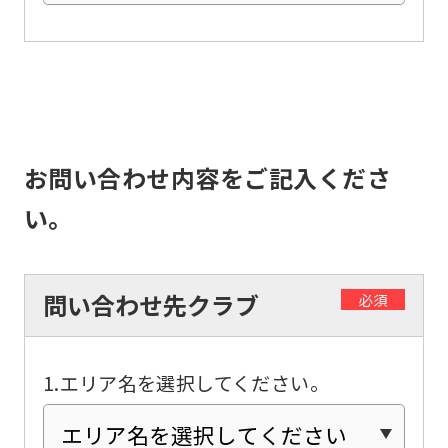
the
top
page.
However,
if
you
お問い合わせ内容をご記入くださ
use
い。
an
automatic
translation
問い合わせ先クラブ
必須
service,
the
1.エリア名を選択してください。
Japanese
version