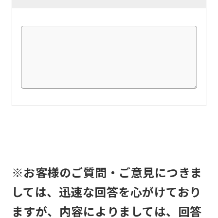
understand
this
before
using
the
service.
Automatic translation
※お客様のご質問・ご意見につきま
しては、迅速な回答を心がけており
ますが、内容によりましては、回答