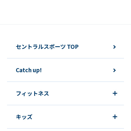
誘発するおそれがある方法による個人情
報の利用を行いません。
快適にクラブをご利用いただくため
ご利用上の諸連絡や利用状況の確認の
セントラルスポーツ TOP
ため
運動プログラム（カウンセリングを含
Catch up!
む）等、新商品・サービスの立案・開
発・実施のため
新商品・サービスやイベント情報を含
フィットネス
む当社情報のご提供のため
顧客動向分析、アンケート調査のため
キッズ
個人を特定できないよう加工したうえ
での統計的なデータの作成、活用、公