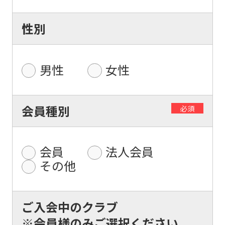
性別
男性
女性
For
会員種別
必須
foreigners
Central
会員
法人会員
Sports
その他
official
website
ご入会中のクラブ
is
※会員様のみご選択ください