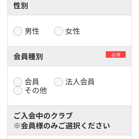
性別
男性
女性
For
会員種別
必須
foreigners
会員
法人会員
Central
その他
Sports
official
website
ご入会中のクラブ
is
※会員様のみご選択ください
automatically