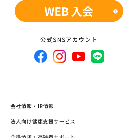
WEB 入会
■個人情報の管理
当社は、お客様からお預かりした個人情
報は、適切かつ慎重に管理し、漏洩、改
公式SNSアカウント
ざん、紛失等がないよう適正な管理に努
めます。当社において安全管理のために
講じている措置の内容については、本プ
ライバシーポリシー末尾に記載の「問い
合わせ窓口」までお問い合わせくださ
い。
会社情報・IR情報
■個人情報の開示
法人向け健康支援サービス
当社は、お客様からお預かりした個人情
報は、正当な理由がある場合を除き、ご
介護予防・高齢者サポート