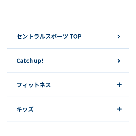
報の利用を行いません。
快適にクラブをご利用いただくため
ご利用上の諸連絡や利用状況の確認の
セントラルスポーツ TOP
ため
運動プログラム（カウンセリングを含
Catch up!
む）等、新商品・サービスの立案・開
発・実施のため
新商品・サービスやイベント情報を含
フィットネス
む当社情報のご提供のため
顧客動向分析、アンケート調査のため
キッズ
個人を特定できないよう加工したうえ
での統計的なデータの作成、活用、公
表のため