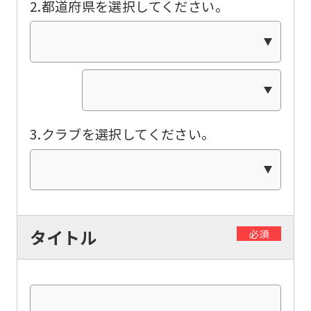
2.都道府県を選択してください。
this
website
will
be
translated
mechanically,
3.クラブを選択してください。
so
it
may
not
be
タイトル
必須
an
accurate
translation.