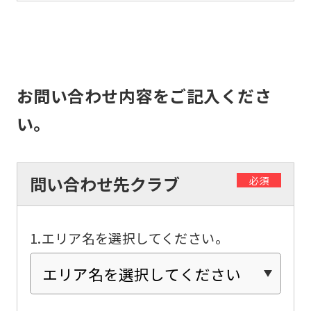
top
page.
However,
if
お問い合わせ内容をご記入くださ
you
い。
use
an
automatic
問い合わせ先クラブ
必須
translation
service,
the
1.エリア名を選択してください。
Japanese
version
of