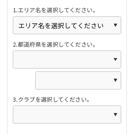
translated
1.エリア名を選択してください。
into
English.
Click
the
2.都道府県を選択してください。
link
below
(start
automatic
translation)
3.クラブを選択してください。
to
return
to
the