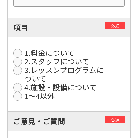
The
translation
may
項目
必須
differ
from
1.料金について
the
2.スタッフについて
original
3.レッスンプログラムに
content.
ついて
We
4.施設・設備について
ask
1〜4以外
that
you
ご意見・ご質問
必須
fully
understand