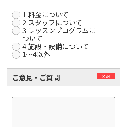
differ
1.料金について
from
2.スタッフについて
the
3.レッスンプログラムに
original
ついて
content.
4.施設・設備について
1〜4以外
We
ask
that
ご意見・ご質問
必須
you
fully
understand
this
before
using