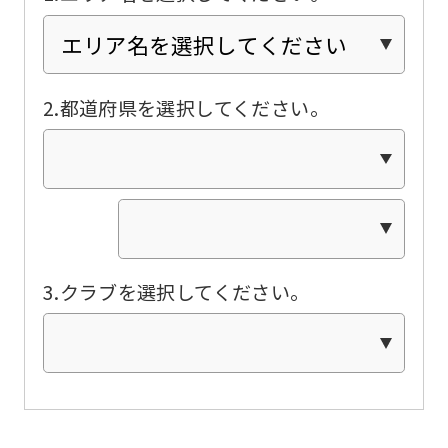
Click
the
link
2.都道府県を選択してください。
below
(start
automatic
translation)
to
return
3.クラブを選択してください。
to
the
top
page.
However,