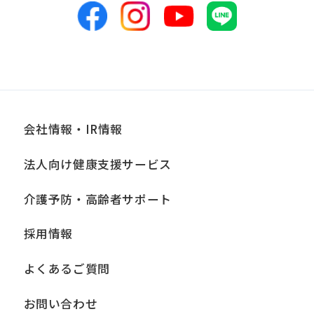
めます。当社において安全管理のために
講じている措置の内容については、本プ
ライバシーポリシー末尾に記載の「問い
合わせ窓口」までお問い合わせくださ
い。
会社情報・IR情報
■個人情報の開示
法人向け健康支援サービス
当社は、お客様からお預かりした個人情
報は、正当な理由がある場合を除き、ご
介護予防・高齢者サポート
本人の同意なく第三者に提供、開示いた
採用情報
しません。ただし、法令により当社がお
客様の同意を得ずに開示することができ
よくあるご質問
る場合、あらかじめ当社との間で秘密保
持契約を締結している業務委託先、およ
お問い合わせ