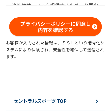
当社はサービスを提供するため、必要な
範囲内で、適法かつ適正な方法によりお
客様の個人情報を収集いたします。
プライバシーポリシーに同意し
内容を確認する
■個人情報の利用
お客様が入力された情報は、ＳＳＬという暗号化シ
お客様からお預かりした個人情報は、以
ステムにより保護され、安全性を確保して送信され
下の目的で使用させて頂きます。また、
ます。
違法または不当な行為を助長し、または
誘発するおそれがある方法による個人情
報の利用を行いません。
快適にクラブをご利用いただくため
ご利用上の諸連絡や利用状況の確認の
セントラルスポーツ TOP
ため