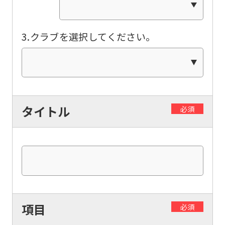
be
translated
3.クラブを選択してください。
mechanically,
so
it
may
タイトル
必須
not
be
an
accurate
translation.
The
項目
translation
必須
may