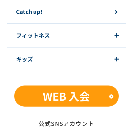
運動プログラム（カウンセリングを含
Catch up!
む）等、新商品・サービスの立案・開
発・実施のため
新商品・サービスやイベント情報を含
フィットネス
む当社情報のご提供のため
顧客動向分析、アンケート調査のため
キッズ
個人を特定できないよう加工したうえ
での統計的なデータの作成、活用、公
表のため
WEB 入会
■個人情報の管理
当社は、お客様からお預かりした個人情
報は、適切かつ慎重に管理し、漏洩、改
公式SNSアカウント
ざん、紛失等がないよう適正な管理に努