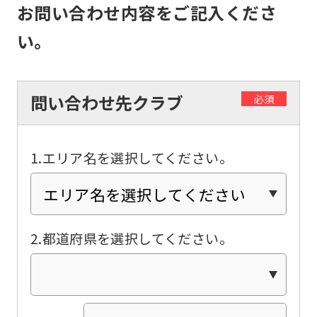
お問い合わせ内容をご記入くださ
if
い。
you
use
an
問い合わせ先クラブ
必須
automatic
translation
service,
1.エリア名を選択してください。
the
Japanese
version
2.都道府県を選択してください。
of
this
website
will