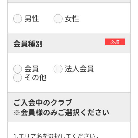
男性
女性
For
foreigners
会員種別
必須
Central
会員
法人会員
Sports
その他
official
website
is
ご入会中のクラブ
automatically
※会員様のみご選択ください
translated
into
1.エリア名を選択してください。
English.