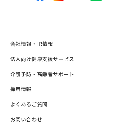
講じている措置の内容については、本プ
ライバシーポリシー末尾に記載の「問い
合わせ窓口」までお問い合わせくださ
い。
会社情報・IR情報
■個人情報の開示
法人向け健康支援サービス
当社は、お客様からお預かりした個人情
報は、正当な理由がある場合を除き、ご
介護予防・高齢者サポート
本人の同意なく第三者に提供、開示いた
採用情報
しません。ただし、法令により当社がお
客様の同意を得ずに開示することができ
よくあるご質問
る場合、あらかじめ当社との間で秘密保
持契約を締結している業務委託先、およ
お問い合わせ
び関係会社に必要な範囲内において開示