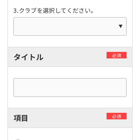
be
3.クラブを選択してください。
translated
mechanically,
so
it
may
タイトル
必須
not
be
an
accurate
translation.
The
項目
必須
translation
may