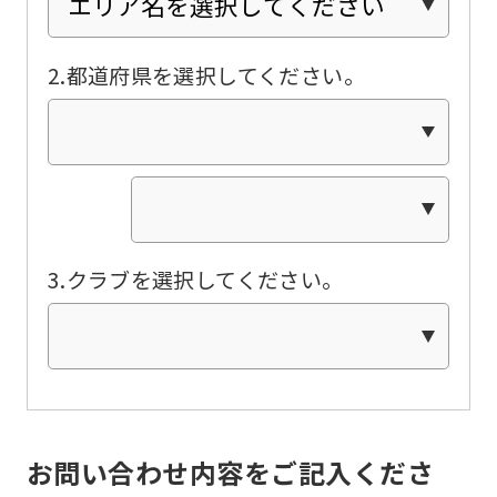
Click
the
2.都道府県を選択してください。
link
below
(start
automatic
translation)
to
3.クラブを選択してください。
return
to
the
top
page.
お問い合わせ内容をご記入くださ
However,