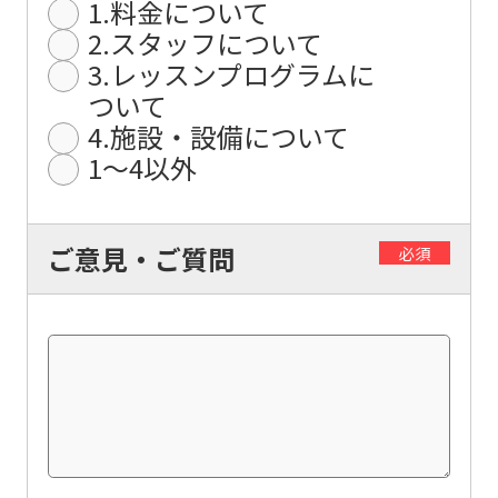
1.料金について
differ
2.スタッフについて
from
3.レッスンプログラムに
the
ついて
original
4.施設・設備について
content.
1〜4以外
We
ask
ご意見・ご質問
必須
that
you
fully
understand
this
before
using