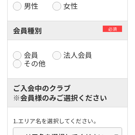
男性
女性
For
会員種別
必須
foreigners
Central
会員
法人会員
Sports
その他
official
website
ご入会中のクラブ
is
※会員様のみご選択ください
automatically
translated
into
1.エリア名を選択してください。
English.