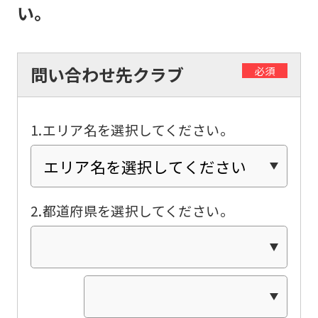
if
い。
you
use
問い合わせ先クラブ
必須
an
automatic
translation
1.エリア名を選択してください。
service,
the
Japanese
2.都道府県を選択してください。
version
of
this
website
will