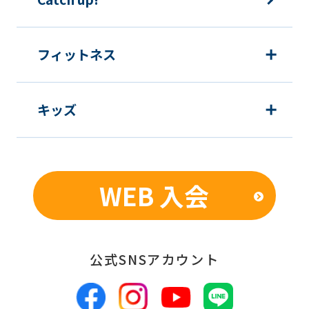
む）等、新商品・サービスの立案・開
発・実施のため
新商品・サービスやイベント情報を含
フィットネス
む当社情報のご提供のため
顧客動向分析、アンケート調査のため
キッズ
個人を特定できないよう加工したうえ
での統計的なデータの作成、活用、公
表のため
WEB 入会
■個人情報の管理
当社は、お客様からお預かりした個人情
報は、適切かつ慎重に管理し、漏洩、改
公式SNSアカウント
ざん、紛失等がないよう適正な管理に努
めます。当社において安全管理のために