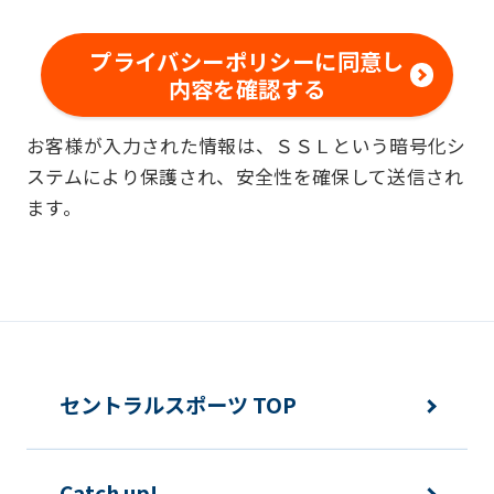
範囲内で、適法かつ適正な方法によりお
客様の個人情報を収集いたします。
プライバシーポリシーに同意し
内容を確認する
■個人情報の利用
お客様が入力された情報は、ＳＳＬという暗号化シ
お客様からお預かりした個人情報は、以
ステムにより保護され、安全性を確保して送信され
下の目的で使用させて頂きます。また、
ます。
違法または不当な行為を助長し、または
誘発するおそれがある方法による個人情
報の利用を行いません。
快適にクラブをご利用いただくため
ご利用上の諸連絡や利用状況の確認の
セントラルスポーツ TOP
ため
運動プログラム（カウンセリングを含
Catch up!