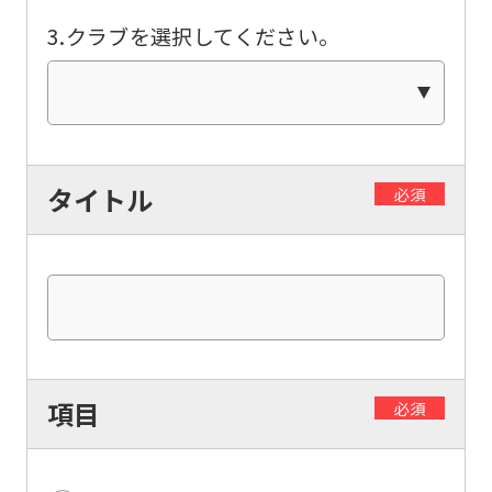
translated
3.クラブを選択してください。
mechanically,
so
it
may
not
タイトル
必須
be
an
accurate
translation.
The
translation
項目
必須
may
differ