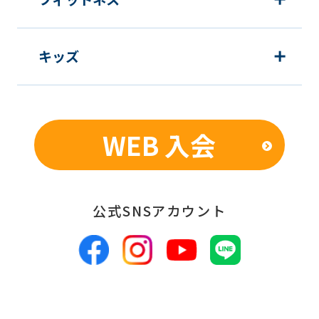
む当社情報のご提供のため
顧客動向分析、アンケート調査のため
キッズ
個人を特定できないよう加工したうえ
での統計的なデータの作成、活用、公
表のため
WEB 入会
■個人情報の管理
当社は、お客様からお預かりした個人情
報は、適切かつ慎重に管理し、漏洩、改
公式SNSアカウント
ざん、紛失等がないよう適正な管理に努
めます。当社において安全管理のために
講じている措置の内容については、本プ
ライバシーポリシー末尾に記載の「問い
合わせ窓口」までお問い合わせくださ