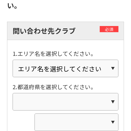
you
い。
use
an
automatic
問い合わせ先クラブ
必須
translation
service,
1.エリア名を選択してください。
the
Japanese
version
of
2.都道府県を選択してください。
this
website
will
be