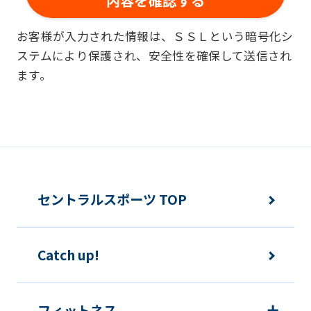
■個人情報の利用
お客様が入力された情報は、ＳＳＬという暗号化シ
お客様からお預かりした個人情報は、以
ステムにより保護され、安全性を確保して送信され
下の目的で使用させて頂きます。また、
ます。
違法または不当な行為を助長し、または
誘発するおそれがある方法による個人情
報の利用を行いません。
快適にクラブをご利用いただくため
ご利用上の諸連絡や利用状況の確認の
セントラルスポーツ TOP
ため
運動プログラム（カウンセリングを含
Catch up!
む）等、新商品・サービスの立案・開
発・実施のため
新商品・サービスやイベント情報を含
フィットネス