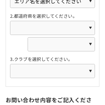
the
link
below
2.都道府県を選択してください。
(start
automatic
translation)
to
return
3.クラブを選択してください。
to
the
top
page.
However,
if
お問い合わせ内容をご記入くださ