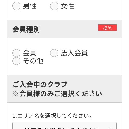
For
男性
女性
foreigners
会員種別
必須
Central
Sports
会員
法人会員
official
その他
website
is
ご入会中のクラブ
automatically
※会員様のみご選択ください
translated
into
English.
1.エリア名を選択してください。
Click