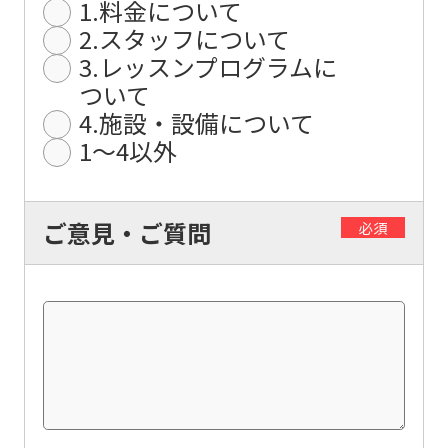
from
1.料金について
the
2.スタッフについて
3.レッスンプログラムに
original
ついて
content.
4.施設・設備について
We
1〜4以外
ask
that
you
ご意見・ご質問
必須
fully
understand
this
before
using
the