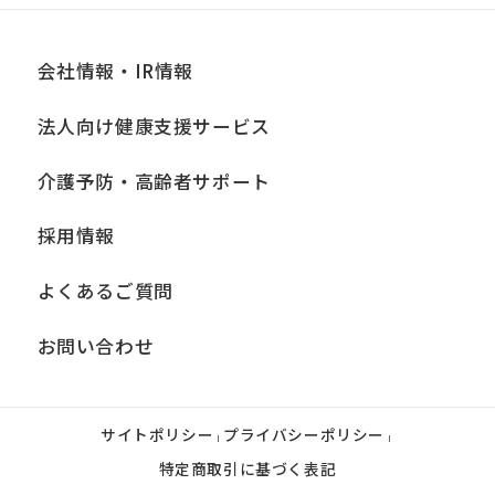
い。
会社情報・IR情報
■個人情報の開示
法人向け健康支援サービス
当社は、お客様からお預かりした個人情
報は、正当な理由がある場合を除き、ご
介護予防・高齢者サポート
本人の同意なく第三者に提供、開示いた
採用情報
しません。ただし、法令により当社がお
客様の同意を得ずに開示することができ
よくあるご質問
る場合、あらかじめ当社との間で秘密保
持契約を締結している業務委託先、およ
お問い合わせ
び関係会社に必要な範囲内において開示
する場合、法令に基づき当社が開示を求
サイトポリシー
プライバシーポリシー
|
|
められた場合、司法または行政機関から
特定商取引に基づく表記
開示を求められた場合は、この限りでは