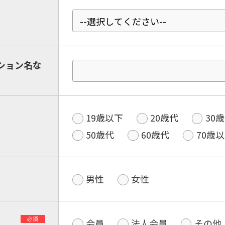
ション名な
19歳以下
20歳代
30
50歳代
60歳代
70歳
男性
女性
必須
会員
法人会員
その他