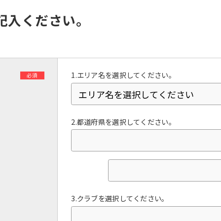
However, if you use an automatic
translation service, the Japanese
記入ください。
version of this website will be
translated mechanically, so it may
not be an accurate translation.
The translation may differ from the
original content. We ask that you
fully understand this before using
1.エリア名を選択してください。
必須
the service.
Automatic translation start
2.都道府県を選択してください。
3.クラブを選択してください。