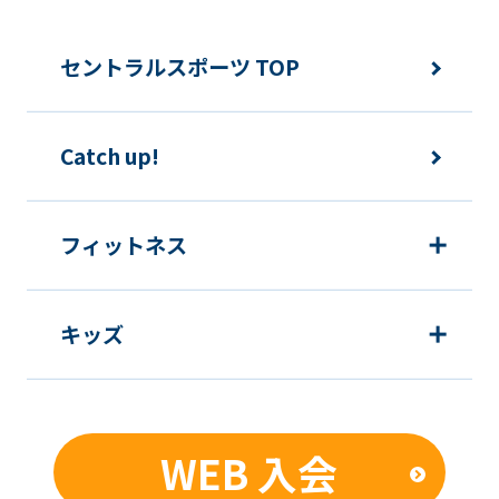
page.
However,
セントラルスポーツ TOP
if
you
Catch up!
use
an
automatic
フィットネス
translation
service,
キッズ
the
Japanese
version
of
WEB 入会
this