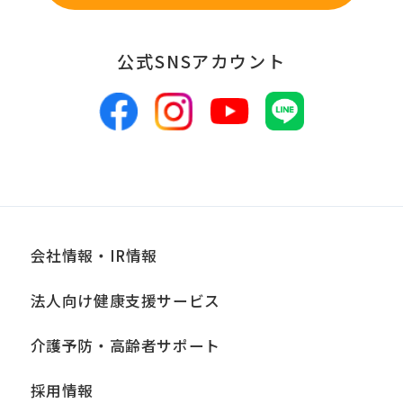
website
will
公式SNSアカウント
be
translated
mechanically,
so
it
may
not
会社情報・IR情報
be
法人向け健康支援サービス
an
accurate
介護予防・高齢者サポート
translation.
The
採用情報