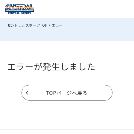
into
English.
Click
セントラルスポーツTOP
エラー
the
link
below
(start
エラーが発生しました
automatic
translation)
to
TOPページへ戻る
return
to
the
top