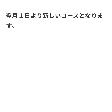
automatic
翌月１日より新しいコースとなりま
translation
service,
す。
the
Japanese
version
of
this
website
will
be
translated
mechanically,
so