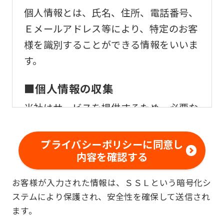
Automatic translation
個人情報とは、氏名、住所、電話番号、
Ｅメールアドレス等により、特定のお客
様を識別することができる情報をいいま
す。
■個人情報の収集
当社はサービスを提供するため、必要な
範囲内で、適法かつ適正な方法によりお
客様の個人情報を収集いたします。
プライバシーポリシーに同意し
内容を確認する
■個人情報の利用
お客様が入力された情報は、ＳＳＬという暗号化シ
お客様からお預かりした個人情報は、以
ステムにより保護され、安全性を確保して送信され
下の目的で使用させて頂きます。また、
ます。
違法または不当な行為を助長し、または