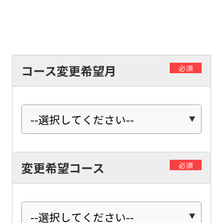
it
may
not
be
コース変更希望月
必須
an
accurate
translation.
The
translation
may
変更希望コース
必須
differ
from
the
original