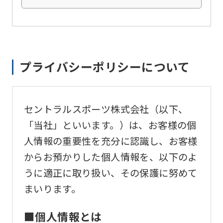
content.
We
ask
that
プライバシーポリシーについて
you
fully
セントラルスポーツ株式会社（以下、
understand
「当社」といいます。）は、お客様の個
this
人情報の重要性を充分に認識し、お客様
before
からお預かりした個人情報を、以下のよ
using
うに適正に取り扱い、その保護に努めて
the
まいります。
service.
■個人情報とは