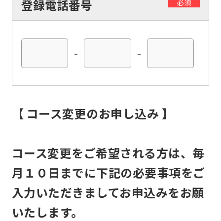
登録電話番号
必須
(start
automatic
translation)
-
-
to
return
to
the
【 コース変更のお申し込み 】
top
page.
コース変更をご希望される方は、毎
However,
月１０日までに下記の必要事項をご
if
you
入力いただきましてお申込みをお願
use
いたします。
an