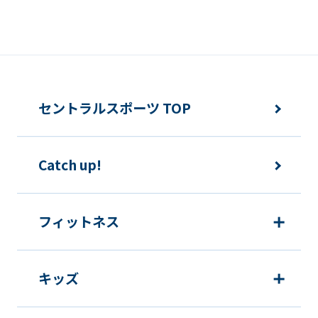
誘発するおそれがある方法による個人情
報の利用を行いません。
快適にクラブをご利用いただくため
ご利用上の諸連絡や利用状況の確認の
セントラルスポーツ TOP
ため
運動プログラム（カウンセリングを含
Catch up!
む）等、新商品・サービスの立案・開
発・実施のため
新商品・サービスやイベント情報を含
フィットネス
む当社情報のご提供のため
顧客動向分析、アンケート調査のため
キッズ
個人を特定できないよう加工したうえ
での統計的なデータの作成、活用、公