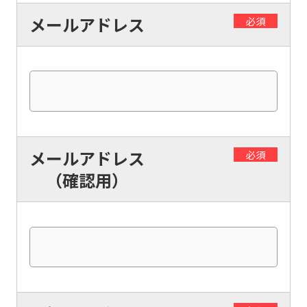
foreigners
メールアドレス
必須
Central
Sports
official
website
is
automatically
メールアドレス
必須
translated
（確認用）
into
English.
Click
the
link
below