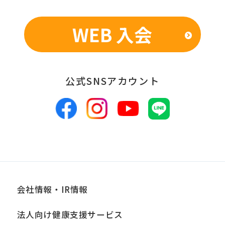
表のため
WEB 入会
■個人情報の管理
当社は、お客様からお預かりした個人情
報は、適切かつ慎重に管理し、漏洩、改
公式SNSアカウント
ざん、紛失等がないよう適正な管理に努
めます。当社において安全管理のために
講じている措置の内容については、本プ
ライバシーポリシー末尾に記載の「問い
合わせ窓口」までお問い合わせくださ
い。
会社情報・IR情報
■個人情報の開示
法人向け健康支援サービス
当社は、お客様からお預かりした個人情