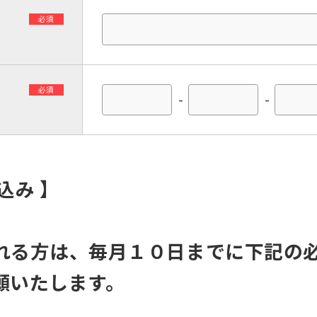
必須
必須
-
-
込み 】
For foreigners
れる方は、毎月１０日までに下記の
Central Sports official website is
願いたします。
automatically translated into
English. Click the link below (start