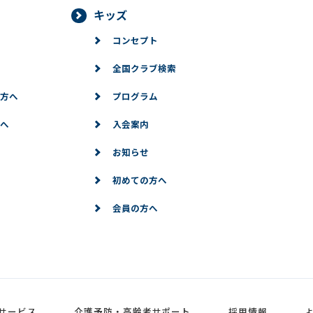
キッズ
利用停止等
コンセプト
情報に対して、ご本人より情報の訂正、変更、削除、利用停止、第三
的な範囲で必要な対応をいたします。
全国クラブ検索
方へ
プログラム
記のフォームからお願いいたします。
へ
入会案内
お知らせ
初めての方へ
会員の方へ
サービス
介護予防・高齢者サポート
採用情報