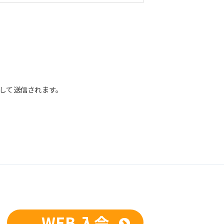
して送信されます。
正な管理に努めます。当社において安全
までお問い合わせください。
供、開示いたしません。ただし、法令に
している業務委託先、および関係会社に
開示を求められた場合は、この限りでは
人が希望される場合は、合理的な範囲で
WEB 入会