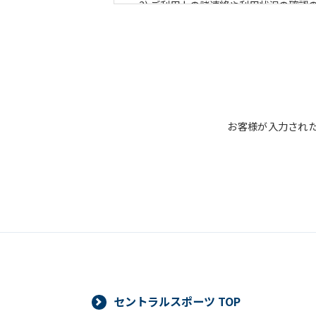
ご利用上の諸連絡や利用状況の確認
運動プログラム（カウンセリングを
新商品・サービスやイベント情報を
顧客動向分析、アンケート調査のた
個人を特定できないよう加工したう
■個人情報の管理
お客様が入力され
当社は、お客様からお預かりした個人
管理のために講じている措置の内容に
■個人情報の開示
当社は、お客様からお預かりした個人
より当社がお客様の同意を得ずに開示
必要な範囲内において開示する場合、
ありません。また、お客様からお預か
対応いたします。
セントラルスポーツ TOP