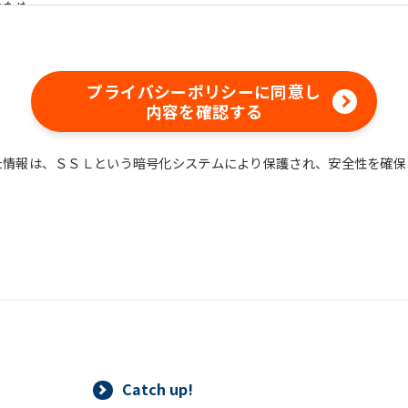
のため
含む）等、新商品・サービスの立案・開発・実施のため
含む当社情報のご提供のため
め
プライバシーポリシーに同意し
えでの統計的なデータの作成、活用、公表のため
内容を確認する
た情報は、ＳＳＬという暗号化システムにより保護され、安全性を確保
情報は、適切かつ慎重に管理し、漏洩、改ざん、紛失等がないよう適
ついては、本プライバシーポリシー末尾に記載の「問い合わせ窓口」
情報は、正当な理由がある場合を除き、ご本人の同意なく第三者に提
することができる場合、あらかじめ当社との間で秘密保持契約を締結
法令に基づき当社が開示を求められた場合、司法または行政機関から
りした個人情報の確認（第三者提供記録の開示を含みます。）をご本
Catch up!