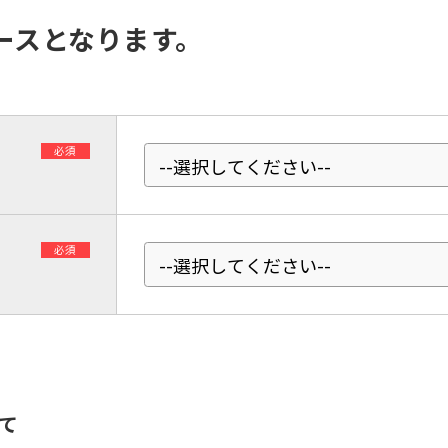
automatic translation) to return to
the top page.
ースとなります。
However, if you use an automatic
translation service, the Japanese
version of this website will be
translated mechanically, so it may
not be an accurate translation.
The translation may differ from the
必須
original content. We ask that you
fully understand this before using
the service.
必須
Automatic translation start
て