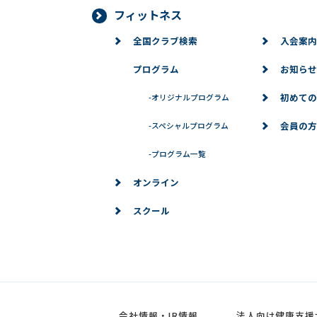
フィットネス
■個人情報の訂正、変更、削除、
全国クラブ検索
入会案内
当社は、お客様からお預かりした個人
場合は、お客様の意思を尊重し、合理
プログラム
お知らせ
※問い合わせ窓口
初めての
-
オリジナルプログラム
個人情報に関するお問い合わせは、下
会員の方
-
スペシャルプログラム
-
プログラム一覧
→お問い合わせ
オンライン
スクール
会社情報・IR情報
法人向け健康支援