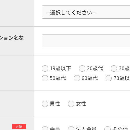
ション名な
19歳以下
20歳代
30
50歳代
60歳代
70歳
男性
女性
必須
会員
法人会員
その他