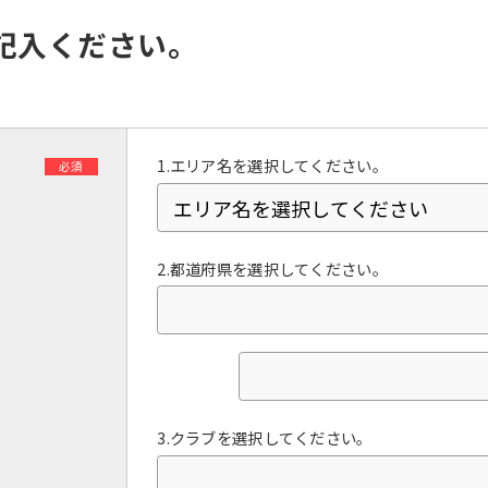
However, if you use an automatic
translation service, the Japanese
記入ください。
version of this website will be
translated mechanically, so it may
not be an accurate translation.
The translation may differ from the
original content. We ask that you
fully understand this before using
1.エリア名を選択してください。
必須
the service.
Automatic translation start
2.都道府県を選択してください。
3.クラブを選択してください。