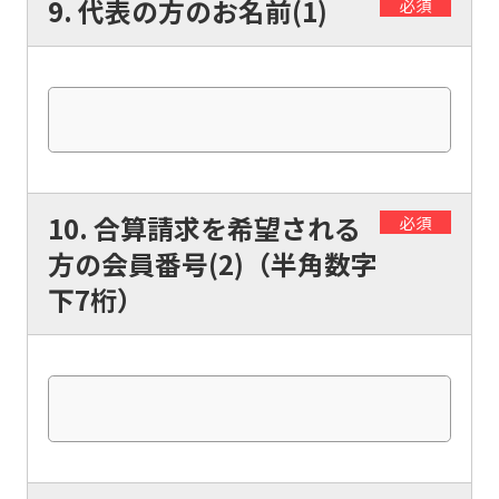
9. 代表の方のお名前(1)
必須
to
the
top
page.
However,
if
you
10. 合算請求を希望される
必須
use
方の会員番号(2)（半角数字
an
下7桁）
automatic
translation
service,
the
Japanese