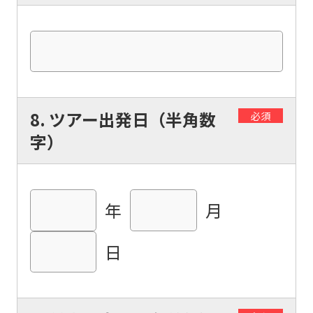
is
automatically
translated
into
English.
8. ツアー出発日（半角数
必須
Click
字）
the
link
below
年
月
(start
automatic
日
translation)
to
return