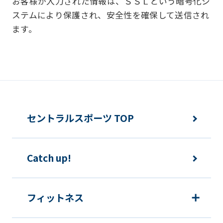
お客様が入力された情報は、ＳＳＬという暗号化シ
お客様からお預かりした個人情報は、以
ステムにより保護され、安全性を確保して送信され
下の目的で使用させて頂きます。また、
ます。
違法または不当な行為を助長し、または
誘発するおそれがある方法による個人情
報の利用を行いません。
快適にクラブをご利用いただくため
ご利用上の諸連絡や利用状況の確認の
セントラルスポーツ TOP
ため
運動プログラム（カウンセリングを含
Catch up!
む）等、新商品・サービスの立案・開
発・実施のため
新商品・サービスやイベント情報を含
フィットネス
む当社情報のご提供のため