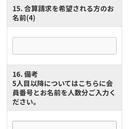
fully
15. 合算請求を希望される方のお
understand
名前(4)
this
before
using
the
service.
16. 備考
Automatic translation
5人目以降についてはこちらに会
員番号とお名前を人数分ご入力く
ださい。