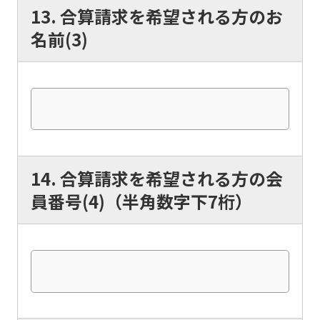
accurate
13. 合算請求を希望される方のお
translation.
名前(3)
The
translation
may
differ
from
the
14. 合算請求を希望される方の会
original
員番号(4)（半角数字下7桁）
content.
We
ask
that
you