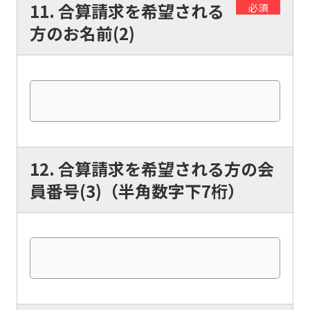
version
11. 合算請求を希望される
必須
of
方のお名前(2)
this
website
will
be
translated
mechanically,
12. 合算請求を希望される方の会
so
員番号(3)（半角数字下7桁）
it
may
not
be
an