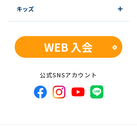
顧客動向分析、アンケート調査のため
キッズ
個人を特定できないよう加工したうえ
での統計的なデータの作成、活用、公
表のため
WEB 入会
■個人情報の管理
当社は、お客様からお預かりした個人情
報は、適切かつ慎重に管理し、漏洩、改
公式SNSアカウント
ざん、紛失等がないよう適正な管理に努
めます。当社において安全管理のために
講じている措置の内容については、本プ
ライバシーポリシー末尾に記載の「問い
合わせ窓口」までお問い合わせくださ
い。