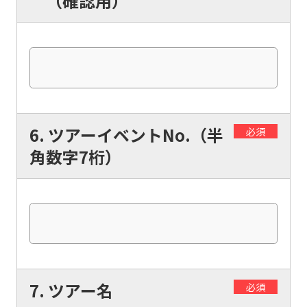
（確認用）
6. ツアーイベントNo.（半
必須
For
角数字7桁）
foreigners
Central
Sports
official
7. ツアー名
必須
website