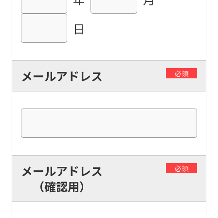
Central
Sports
日
official
website
is
メールアドレス
必須
automatically
translated
into
English.
Click
the
メールアドレス
必須
link
（確認用）
below
(start