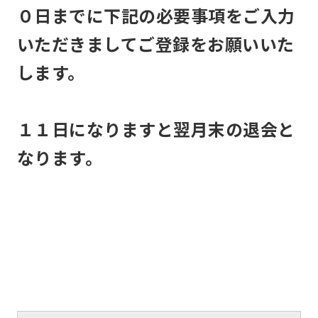
translation
０日までに下記の必要事項をご入力
service,
いただきましてご登録をお願いいた
the
します。
Japanese
version
of
１１日になりますと翌月末の退会と
this
なります。
website
will
be
translated
mechanically,
so
it