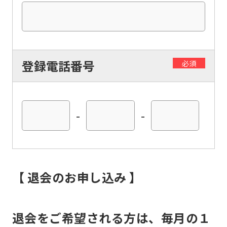
automatic
translation)
to
return
登録電話番号
必須
to
the
top
-
-
page.
However,
if
you
【 退会のお申し込み 】
use
an
automatic
退会をご希望される方は、毎月の１