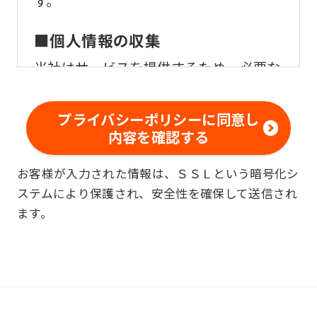
す。
■個人情報の収集
当社はサービスを提供するため、必要な
範囲内で、適法かつ適正な方法によりお
客様の個人情報を収集いたします。
プライバシーポリシーに同意し
内容を確認する
■個人情報の利用
お客様が入力された情報は、ＳＳＬという暗号化シ
お客様からお預かりした個人情報は、以
ステムにより保護され、安全性を確保して送信され
下の目的で使用させて頂きます。また、
ます。
違法または不当な行為を助長し、または
誘発するおそれがある方法による個人情
報の利用を行いません。
快適にクラブをご利用いただくため