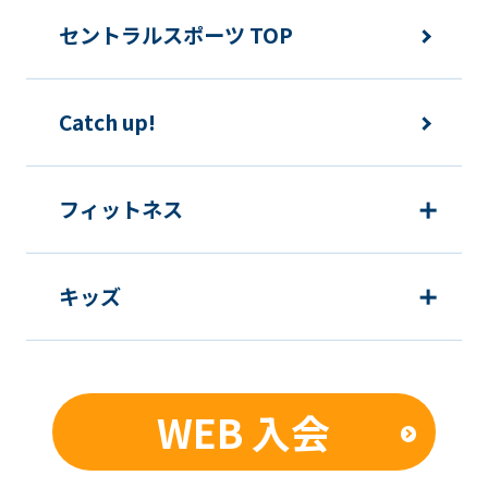
ご利用上の諸連絡や利用状況の確認の
セントラルスポーツ TOP
ため
運動プログラム（カウンセリングを含
Catch up!
む）等、新商品・サービスの立案・開
発・実施のため
新商品・サービスやイベント情報を含
フィットネス
む当社情報のご提供のため
顧客動向分析、アンケート調査のため
キッズ
個人を特定できないよう加工したうえ
での統計的なデータの作成、活用、公
表のため
WEB 入会
■個人情報の管理
当社は、お客様からお預かりした個人情