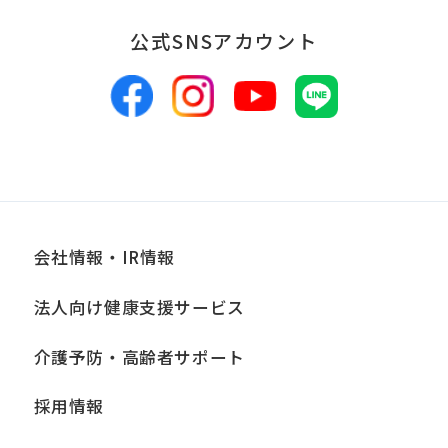
報は、適切かつ慎重に管理し、漏洩、改
公式SNSアカウント
ざん、紛失等がないよう適正な管理に努
めます。当社において安全管理のために
講じている措置の内容については、本プ
ライバシーポリシー末尾に記載の「問い
合わせ窓口」までお問い合わせくださ
い。
会社情報・IR情報
■個人情報の開示
法人向け健康支援サービス
当社は、お客様からお預かりした個人情
報は、正当な理由がある場合を除き、ご
介護予防・高齢者サポート
本人の同意なく第三者に提供、開示いた
採用情報
しません。ただし、法令により当社がお
客様の同意を得ずに開示することができ