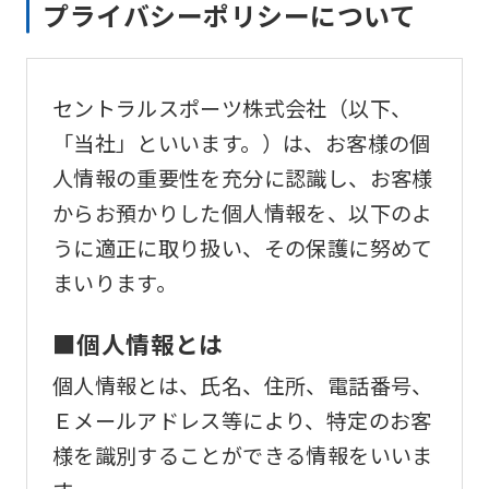
We
プライバシーポリシーについて
ask
that
セントラルスポーツ株式会社（以下、
you
「当社」といいます。）は、お客様の個
fully
人情報の重要性を充分に認識し、お客様
understand
からお預かりした個人情報を、以下のよ
this
うに適正に取り扱い、その保護に努めて
before
まいります。
using
the
■個人情報とは
service.
個人情報とは、氏名、住所、電話番号、
Ｅメールアドレス等により、特定のお客
Automatic translation
様を識別することができる情報をいいま