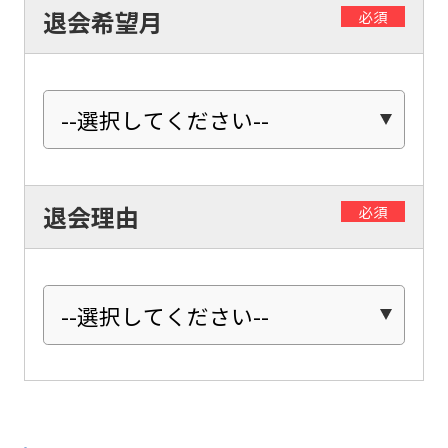
may
退会希望月
必須
not
be
an
accurate
translation.
The
退会理由
必須
translation
may
differ
from
the
original
content.