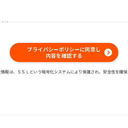
のため
含む）等、新商品・サービスの立案・開発・実施のため
含む当社情報のご提供のため
め
プライバシーポリシーに同意し
えでの統計的なデータの作成、活用、公表のため
内容を確認する
た情報は、ＳＳＬという暗号化システムにより保護され、安全性を確保
情報は、適切かつ慎重に管理し、漏洩、改ざん、紛失等がないよう適
ついては、本プライバシーポリシー末尾に記載の「問い合わせ窓口」
情報は、正当な理由がある場合を除き、ご本人の同意なく第三者に提
することができる場合、あらかじめ当社との間で秘密保持契約を締結
法令に基づき当社が開示を求められた場合、司法または行政機関から