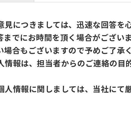
fully understand this before using
the service.
意見につきましては、迅速な回答を
Automatic translation start
答までにお時間を頂く場合がござい
い場合もございますので予めご了承
人情報は、担当者からのご連絡の目
個人情報に関しましては、当社にて