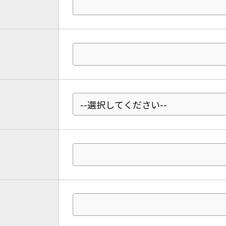
For foreigners
Central Sports official website is
automatically translated into
English. Click the link below (start
automatic translation) to return to
the top page.
However, if you use an automatic
translation service, the Japanese
version of this website will be
translated mechanically, so it may
not be an accurate translation.
The translation may differ from the
original content. We ask that you