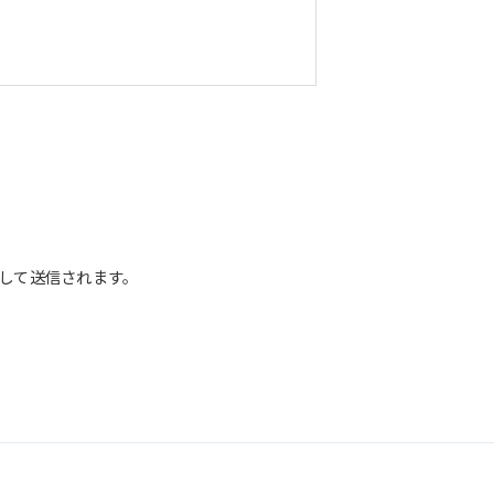
して送信されます。
正な管理に努めます。当社において安全
までお問い合わせください。
供、開示いたしません。ただし、法令に
している業務委託先、および関係会社に
開示を求められた場合は、この限りでは