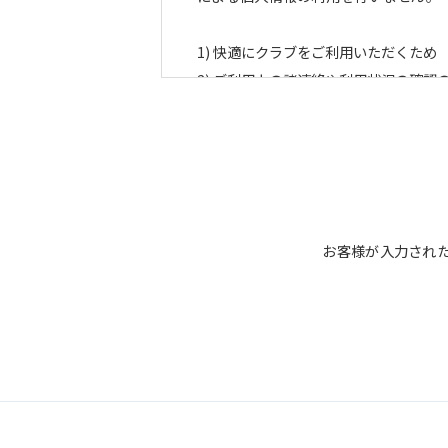
快適にクラブをご利用いただくため
ご利用上の諸連絡や利用状況の確認
運動プログラム（カウンセリングを
新商品・サービスやイベント情報を
顧客動向分析、アンケート調査のた
個人を特定できないよう加工したう
■個人情報の管理
お客様が入力され
当社は、お客様からお預かりした個人
管理のために講じている措置の内容に
■個人情報の開示
当社は、お客様からお預かりした個人
より当社がお客様の同意を得ずに開示
必要な範囲内において開示する場合、