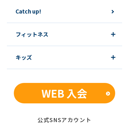
運動プログラム（カウンセリングを含
Catch up!
む）等、新商品・サービスの立案・開
発・実施のため
新商品・サービスやイベント情報を含
フィットネス
む当社情報のご提供のため
顧客動向分析、アンケート調査のため
キッズ
個人を特定できないよう加工したうえ
での統計的なデータの作成、活用、公
表のため
WEB 入会
■個人情報の管理
当社は、お客様からお預かりした個人情
報は、適切かつ慎重に管理し、漏洩、改
公式SNSアカウント
ざん、紛失等がないよう適正な管理に努