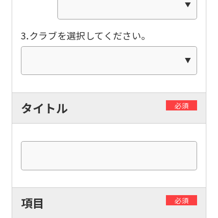
be
translated
3.クラブを選択してください。
mechanically,
so
it
may
タイトル
必須
not
be
an
accurate
translation.
The
項目
translation
必須
may