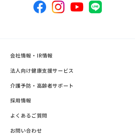
めます。当社において安全管理のために
講じている措置の内容については、本プ
ライバシーポリシー末尾に記載の「問い
合わせ窓口」までお問い合わせくださ
い。
会社情報・IR情報
■個人情報の開示
法人向け健康支援サービス
当社は、お客様からお預かりした個人情
報は、正当な理由がある場合を除き、ご
介護予防・高齢者サポート
本人の同意なく第三者に提供、開示いた
採用情報
しません。ただし、法令により当社がお
客様の同意を得ずに開示することができ
よくあるご質問
る場合、あらかじめ当社との間で秘密保
持契約を締結している業務委託先、およ
お問い合わせ