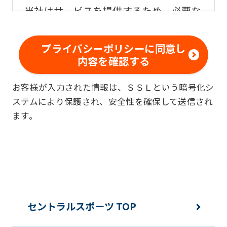
当社はサービスを提供するため、必要な
範囲内で、適法かつ適正な方法によりお
客様の個人情報を収集いたします。
プライバシーポリシーに同意し
内容を確認する
■個人情報の利用
お客様が入力された情報は、ＳＳＬという暗号化シ
お客様からお預かりした個人情報は、以
ステムにより保護され、安全性を確保して送信され
下の目的で使用させて頂きます。また、
ます。
違法または不当な行為を助長し、または
誘発するおそれがある方法による個人情
報の利用を行いません。
快適にクラブをご利用いただくため
ご利用上の諸連絡や利用状況の確認の
セントラルスポーツ TOP
ため