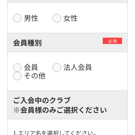
男性
女性
For
foreigners
会員種別
必須
Central
会員
法人会員
Sports
その他
official
website
is
ご入会中のクラブ
automatically
※会員様のみご選択ください
translated
into
1.エリア名を選択してください。
English.