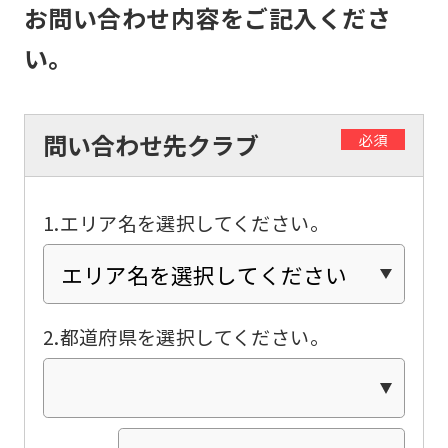
お問い合わせ内容をご記入くださ
if
い。
you
use
an
問い合わせ先クラブ
必須
automatic
translation
service,
1.エリア名を選択してください。
the
Japanese
version
2.都道府県を選択してください。
of
this
website
will