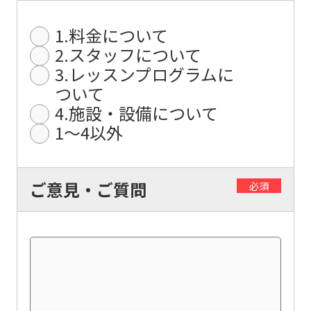
differ
1.料金について
from
2.スタッフについて
the
3.レッスンプログラムに
original
ついて
content.
4.施設・設備について
1〜4以外
We
ask
that
ご意見・ご質問
必須
you
fully
understand
this
before
using