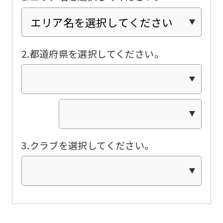
Click
the
link
2.都道府県を選択してください。
below
(start
automatic
translation)
to
return
3.クラブを選択してください。
to
the
top
page.
However,