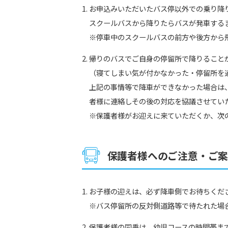
お申込みいただいたバス停以外での乗り降
スクールバスから降りたらバスが発車する
※停車中のスクールバスの前方や後方から
帰りのバスでご自身の停留所で降りること
（寝てしまい気が付かなかった・停留所を
上記の事情等で降車ができなかった場合は
者様に連絡しその後の対応を協議させてい
※保護者様がお迎えに来ていただくか、次
保護者様へのご注意・ご
お子様の迎えは、必ず降車側でお待ちくだ
※バス停留所の反対側道路等で待たれた場
保護者様の同乗は、幼児コースの時間帯ま