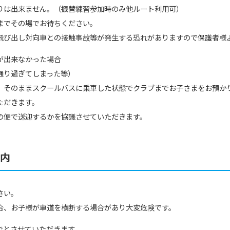
りは出来ません。（振替練習参加時のみ他ルート利用可）
までその場でお待ちください。
Central Sports official website is
飛び出し対向車との接触事故等が発生する恐れがありますので保護者様
automatically translated into
English. Click the link below (start
が出来なかった場合
automatic translation) to return to
the top page.
通り過ぎてしまった等）
However, if you use an automatic
、そのままスクールバスに乗車した状態でクラブまでお子さまをお預か
translation service, the Japanese
ただきます。
version of this website will be
translated mechanically, so it may
の便で送迎するかを協議させていただきます。
not be an accurate translation.
The translation may differ from the
original content. We ask that you
案内
fully understand this before using
the service.
さい。
Automatic translation start
合、お子様が車道を横断する場合があり大変危険です。
でとさせていただきます。