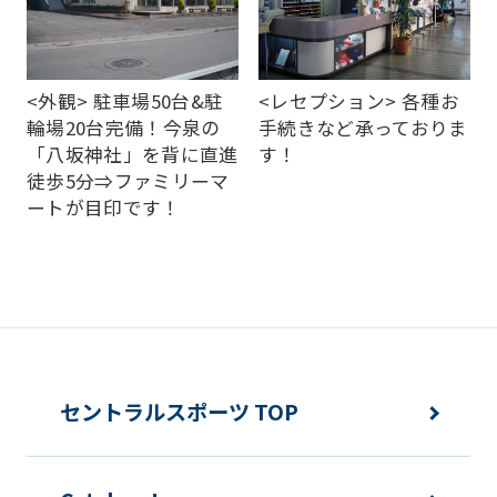
(start
automatic
translation)
<外観> 駐車場50台&駐
<レセプション> 各種お
to
輪場20台完備！今泉の
手続きなど承っておりま
return
「八坂神社」を背に直進
す！
徒歩5分⇒ファミリーマ
to
ートが目印です！
the
top
page.
However,
if
you
セントラルスポーツ TOP
use
an