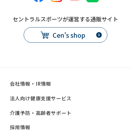
it
may
セントラルスポーツが運営する通販サイト
not
be
Cen's shop
an
accurate
translation.
The
translation
会社情報・IR情報
may
differ
法人向け健康支援サービス
from
介護予防・高齢者サポート
the
original
採用情報