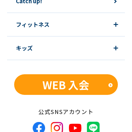
Catch up!
automatic
translation
service,
フィットネス
the
Japanese
キッズ
version
of
this
website
WEB 入会
will
be
translated
公式SNSアカウント
mechanically,
so