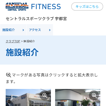
キッズはこちら
Central
Sports
セントラルスポーツクラブ 宇都宮
official
施設紹介
アクセス
website
is
クラブTOP
施設紹介
automatically
施設紹介
translated
into
English.
マークがある写真はクリックすると拡大表示し
Click
ます。
the
link
below