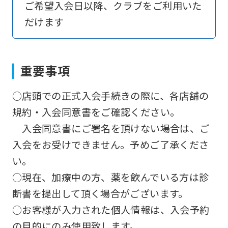
However,
ご希望入会日以降、クラブをご利用いた
if
だけます
you
use
an
重要事項
automatic
○店頭での正式入会手続きの際に、各店舗の
translation
規約・入会同意書をご確認ください。
service,
入会同意書にご署名を頂けない場合は、ご
the
入会をお受けできません。予めご了承くださ
Japanese
い。
version
○現在、加療中の方、薬を飲んでいる方は診
of
断書を提出して頂く場合がございます。
this
○お客様が入力された個人情報は、入会予約
website
の目的にのみ使用致します。