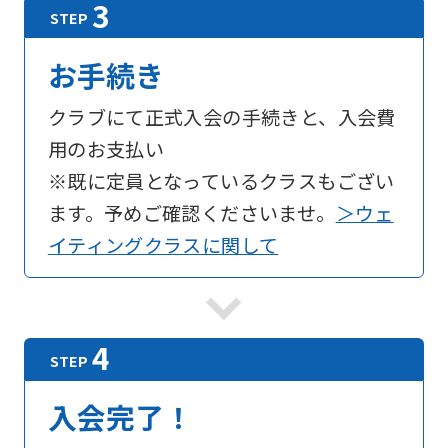
English.
Click
お手続き
the
link
クラブにて正式入会の手続きと、入会費
below
用のお支払い
(start
※既に定員となっているクラスもござい
automatic
ます。予めご確認くださいませ。
＞ウェ
translation)
イティングクラスに関して
to
return
to
the
top
入会完了！
page.