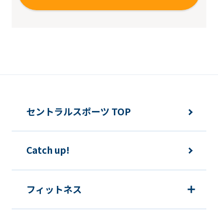
may
differ
from
the
original
content.
We
セントラルスポーツ TOP
ask
that
you
Catch up!
fully
understand
フィットネス
this
before