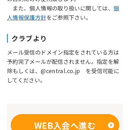
will
また、個人情報の取り扱いに関しては、
個
be
人情報保護方針
をご参照下さい。
translated
mechanically,
クラブより
so
it
メール受信のドメイン指定をされている方は
may
予約完了メールが配信されません。指定を解
not
除もしくは、@central.co.jp を受信可能に
be
してください。
an
accurate
translation.
The
translation
WEB入会へ進む