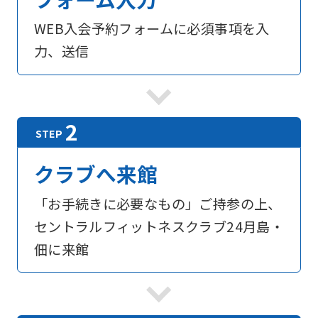
WEB入会予約フォームに必須事項を入
力、送信
For
foreigners
Central
Sports
クラブへ来館
official
「お手続きに必要なもの」ご持参の上、
website
セントラルフィットネスクラブ24月島・
is
佃に来館
automatically
translated
into