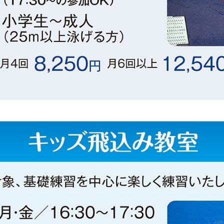
For foreigners
Central Sports official website is
automatically translated into
English. Click the link below (start
automatic translation) to return to
the top page.