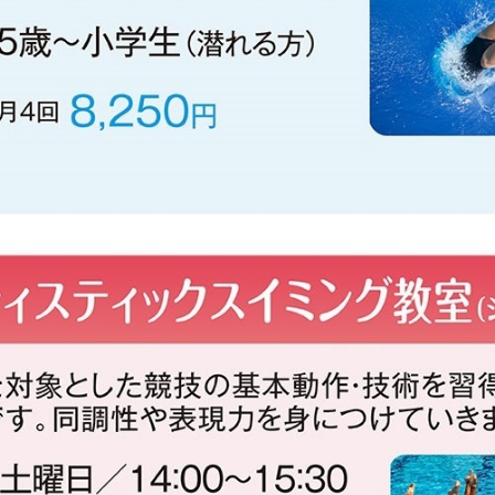
However, if you use an automatic
translation service, the Japanese
version of this website will be
translated mechanically, so it may
not be an accurate translation.
The translation may differ from the
original content. We ask that you
fully understand this before using
the service.
Automatic translation start