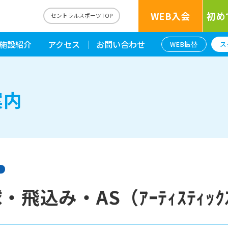
WEB入会
初め
セントラルスポーツTOP
施設紹介
アクセス
お問い合わせ
WEB振替
ス
案内
込み・AS（ｱｰﾃｨｽﾃｨｯｸｽ