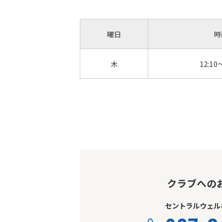
曜日
時
木
12:10
クラブへの
セントラルウェルネ