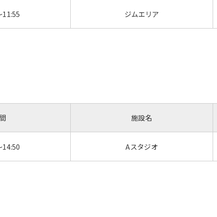
～11:55
ジムエリア
For foreigners
Central Sports official website is
automatically translated into
English. Click the link below (start
間
施設名
automatic translation) to return to
the top page.
However, if you use an automatic
～14:50
Aスタジオ
translation service, the Japanese
version of this website will be
translated mechanically, so it may
not be an accurate translation.
The translation may differ from the
original content. We ask that you
fully understand this before using