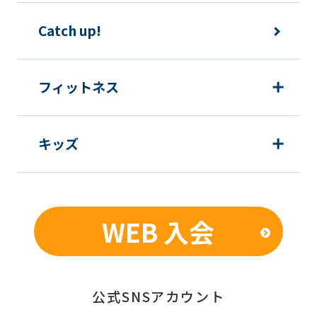
translation.
The
Catch up!
translation
may
フィットネス
differ
from
the
キッズ
original
content.
We
WEB 入会
ask
that
you
fully
公式SNSアカウント