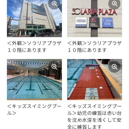
＜外観＞ソラリアプラザ
＜外観＞ソラリアプラザ
For
１０階にあります
１０階にあります
foreigners
Central
Sports
official
＜キッズスイミングプー
＜キッズスイミングプー
website
ル＞
ル＞幼児の練習は赤い台
is
を沈め水深を浅くして安
全に練習します