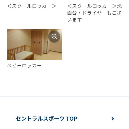
of
＜スクールロッカー＞
＜スクールロッカー＞洗
this
面台・ドライヤーもござ
website
います
will
be
translated
mechanically,
so
ベビーロッカー
it
may
not
be
an
セントラルスポーツ TOP
accurate