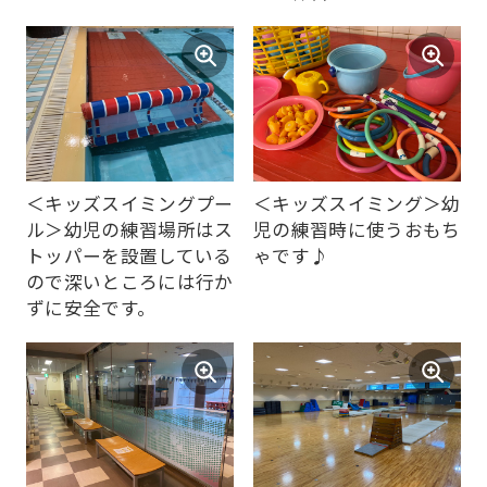
automatically
translated
into
English.
Click
the
＜キッズスイミングプー
＜キッズスイミング＞幼
link
ル＞幼児の練習場所はス
児の練習時に使うおもち
below
トッパーを設置している
ゃです♪
(start
ので深いところには行か
ずに安全です。
automatic
translation)
to
return
to