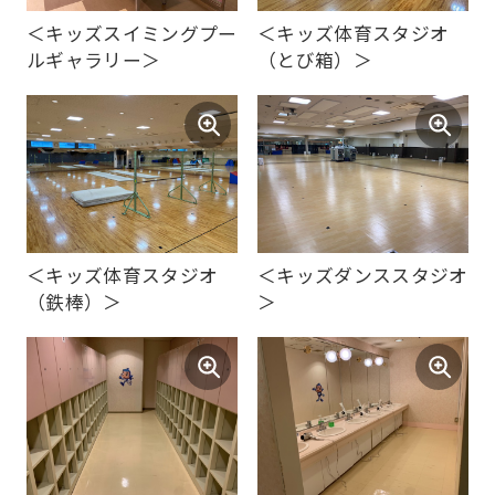
the
＜キッズスイミングプー
＜キッズ体育スタジオ
top
ルギャラリー＞
（とび箱）＞
page.
However,
if
you
use
an
＜キッズ体育スタジオ
＜キッズダンススタジオ
automatic
（鉄棒）＞
＞
translation
service,
the
Japanese
version