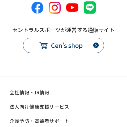
understand
this
before
using
セントラルスポーツが運営する通販サイト
the
Cen's shop
service.
Automatic translation
会社情報・IR情報
法人向け健康支援サービス
介護予防・高齢者サポート