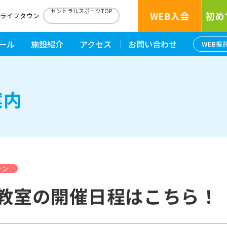
セントラルスポーツTOP
WEB入会
初め
南ライフタウン
ール
施設紹介
アクセス
お問い合わせ
WEB振
案内
ーン
験教室の開催日程はこちら！