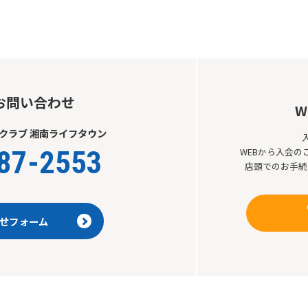
For foreigners
Central Sports official website is
automatically translated into
English. Click the link below (start
automatic translation) to return to
お問い合わせ
W
the top page.
However, if you use an automatic
クラブ 湘南ライフタウン
translation service, the Japanese
87-2553
WEBから入会
version of this website will be
店頭でのお手続
translated mechanically, so it may
not be an accurate translation.
The translation may differ from the
original content. We ask that you
せフォーム
fully understand this before using
the service.
Automatic translation start