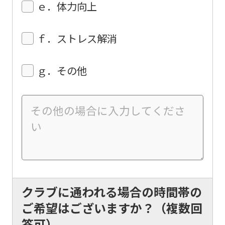
top
ｅ．体力向上
page.
However,
ｆ．ストレス解消
if
you
ｇ．その他
use
an
automatic
translation
service,
the
Japanese
クラブに通われる場合の時間帯の
version
ご希望はございますか？（複数回
of
答可）