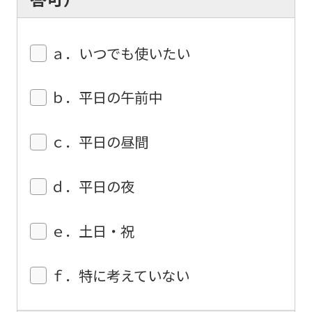
this
website
will
ａ．いつでも使いたい
be
translated
ｂ．平日の午前中
mechanically,
so
ｃ．平日の昼間
it
may
ｄ．平日の夜
not
be
ｅ．土日・祝
an
accurate
ｆ．特に考えていない
translation.