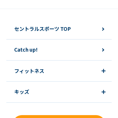
報の利用を行いません。
快適にクラブをご利用いただくため
ご利用上の諸連絡や利用状況の確認の
セントラルスポーツ TOP
ため
運動プログラム（カウンセリングを含
Catch up!
む）等、新商品・サービスの立案・開
発・実施のため
新商品・サービスやイベント情報を含
フィットネス
む当社情報のご提供のため
顧客動向分析、アンケート調査のため
キッズ
個人を特定できないよう加工したうえ
での統計的なデータの作成、活用、公
表のため