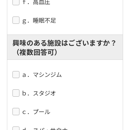
ｆ．高血圧
this
before
ｇ．睡眠不足
using
the
service.
興味のある施設はございますか？
（複数回答可）
Automatic translation
ａ．マシンジム
ｂ．スタジオ
ｃ．プール
ｄ．スパ・サウナ