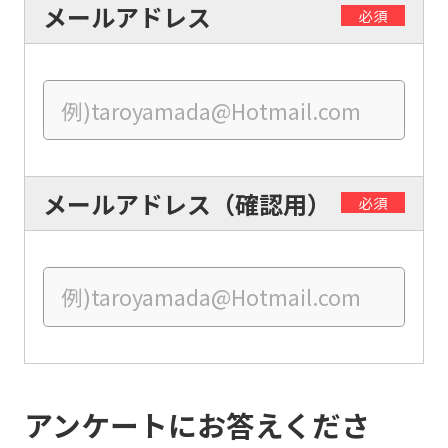
メールアドレス
必須
For
foreigners
メールアドレス（確認用）
必須
Central
Sports
official
website
is
アンケートにお答えくださ
automatically