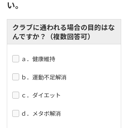
translated
い。
into
English.
クラブに通われる場合の目的はな
Click
んですか？（複数回答可）
the
link
below
ａ．健康維持
(start
automatic
ｂ．運動不足解消
translation)
to
ｃ．ダイエット
return
to
ｄ．メタボ解消
the