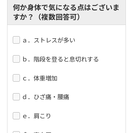
The
何か身体で気になる点はございま
translation
すか？（複数回答可）
may
differ
ａ．ストレスが多い
from
the
ｂ．階段を登ると息切れする
original
content.
ｃ．体重増加
We
ask
ｄ．ひざ痛・腰痛
that
you
ｅ．肩こり
fully
understand