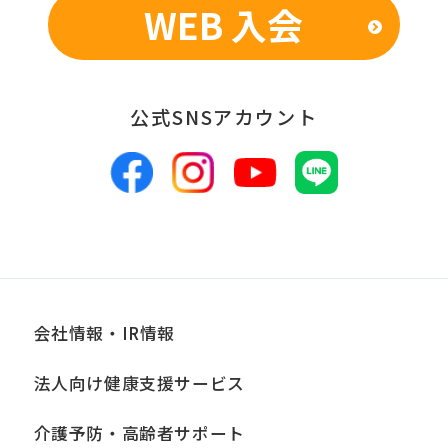
WEB 入会
■個人情報の管理
当社は、お客様からお預かりした個人情
報は、適切かつ慎重に管理し、漏洩、改
公式SNSアカウント
ざん、紛失等がないよう適正な管理に努
めます。当社において安全管理のために
講じている措置の内容については、本プ
ライバシーポリシー末尾に記載の「問い
合わせ窓口」までお問い合わせくださ
い。
会社情報・IR情報
■個人情報の開示
当社は、お客様からお預かりした個人情
法人向け健康支援サービス
報は、正当な理由がある場合を除き、ご
介護予防・高齢者サポート
本人の同意なく第三者に提供、開示いた