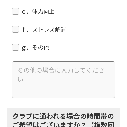
top
ｅ．体力向上
page.
However,
ｆ．ストレス解消
if
you
ｇ．その他
use
an
automatic
translation
service,
the
Japanese
クラブに通われる場合の時間帯の
version
ご希望はございますか？（複数回
of