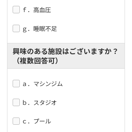
this
ｆ．高血圧
before
using
ｇ．睡眠不足
the
service.
興味のある施設はございますか？
（複数回答可）
Automatic translation
ａ．マシンジム
ｂ．スタジオ
ｃ．プール