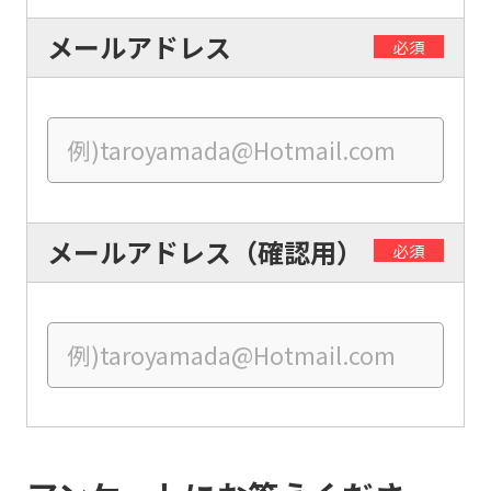
メールアドレス
必須
For
foreigners
メールアドレス（確認用）
必須
Central
Sports
official
website
is
automatically