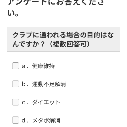
アンケートにお答えくださ
translated
い。
into
English.
クラブに通われる場合の目的はな
Click
んですか？（複数回答可）
the
link
below
ａ．健康維持
(start
automatic
ｂ．運動不足解消
translation)
to
ｃ．ダイエット
return
to
ｄ．メタボ解消
the