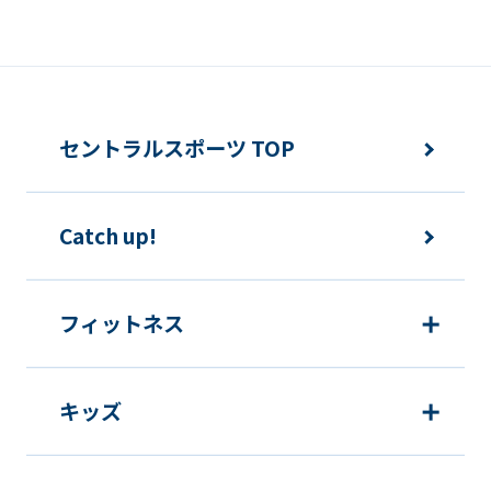
報の利用を行いません。
快適にクラブをご利用いただくため
ご利用上の諸連絡や利用状況の確認の
セントラルスポーツ TOP
ため
運動プログラム（カウンセリングを含
Catch up!
む）等、新商品・サービスの立案・開
発・実施のため
新商品・サービスやイベント情報を含
フィットネス
む当社情報のご提供のため
顧客動向分析、アンケート調査のため
キッズ
個人を特定できないよう加工したうえ
での統計的なデータの作成、活用、公
表のため