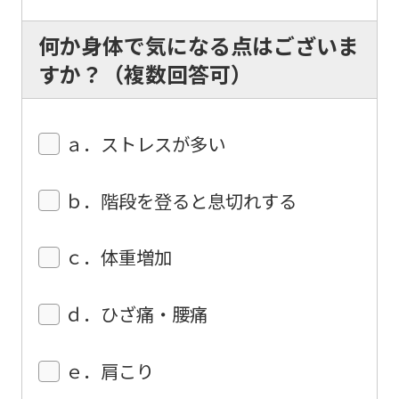
The
何か身体で気になる点はございま
translation
すか？（複数回答可）
may
differ
from
ａ．ストレスが多い
the
original
ｂ．階段を登ると息切れする
content.
We
ｃ．体重増加
ask
that
ｄ．ひざ痛・腰痛
you
fully
ｅ．肩こり
understand