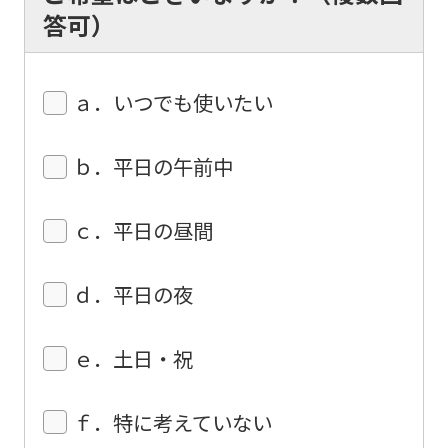
答可）
this
website
will
ａ．いつでも使いたい
be
translated
ｂ．平日の午前中
mechanically,
so
ｃ．平日の昼間
it
may
ｄ．平日の夜
not
be
ｅ．土日・祝
an
accurate
ｆ．特に考えていない
translation.