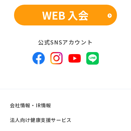
WEB 入会
■個人情報の管理
当社は、お客様からお預かりした個人情
報は、適切かつ慎重に管理し、漏洩、改
公式SNSアカウント
ざん、紛失等がないよう適正な管理に努
めます。当社において安全管理のために
講じている措置の内容については、本プ
ライバシーポリシー末尾に記載の「問い
合わせ窓口」までお問い合わせくださ
い。
会社情報・IR情報
■個人情報の開示
当社は、お客様からお預かりした個人情
法人向け健康支援サービス
報は、正当な理由がある場合を除き、ご