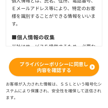
個人情報とは、氏名、住所、電話番号、
Ｅメールアドレス等により、特定のお客
様を識別することができる情報をいいま
す。
■個人情報の収集
当社はサービスを提供するため、必要な
範囲内で、適法かつ適正な方法によりお
客様の個人情報を収集いたします。
プライバシーポリシーに同意し
内容を確認する
■個人情報の利用
お客様からお預かりした個人情報は、以
お客様が入力された情報は、ＳＳＬという暗号化シ
ステムにより保護され、安全性を確保して送信され
下の目的で使用させて頂きます。また、
ます。
違法または不当な行為を助長し、または
誘発するおそれがある方法による個人情