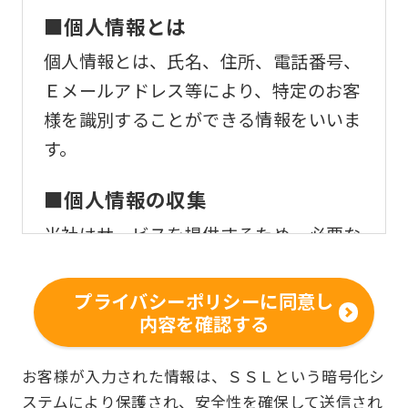
■個人情報とは
個人情報とは、氏名、住所、電話番号、
Ｅメールアドレス等により、特定のお客
様を識別することができる情報をいいま
す。
■個人情報の収集
当社はサービスを提供するため、必要な
範囲内で、適法かつ適正な方法によりお
客様の個人情報を収集いたします。
プライバシーポリシーに同意し
内容を確認する
■個人情報の利用
お客様からお預かりした個人情報は、以
お客様が入力された情報は、ＳＳＬという暗号化シ
ステムにより保護され、安全性を確保して送信され
下の目的で使用させて頂きます。また、