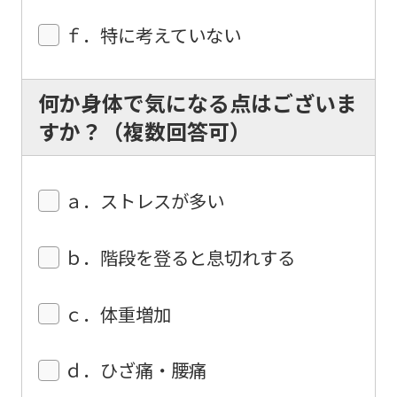
understand
ｆ．特に考えていない
this
before
何か身体で気になる点はございま
using
すか？（複数回答可）
the
service.
ａ．ストレスが多い
Automatic translation
ｂ．階段を登ると息切れする
ｃ．体重増加
ｄ．ひざ痛・腰痛