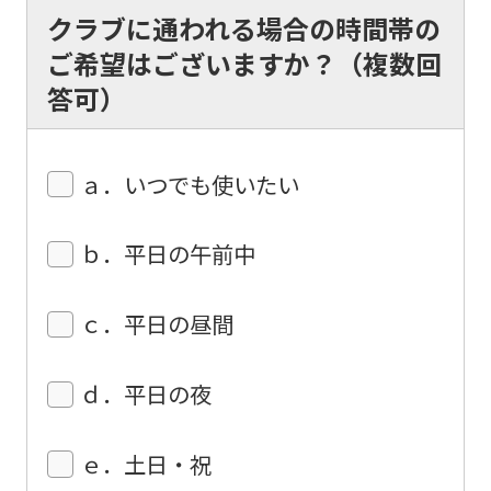
クラブに通われる場合の時間帯の
translation.
ご希望はございますか？（複数回
The
答可）
translation
may
differ
ａ．いつでも使いたい
from
the
ｂ．平日の午前中
original
content.
ｃ．平日の昼間
We
ask
ｄ．平日の夜
that
you
ｅ．土日・祝
fully