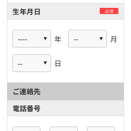
生年月日
必須
年
月
For
日
foreigners
ご連絡先
Central
Sports
電話番号
official
website
is