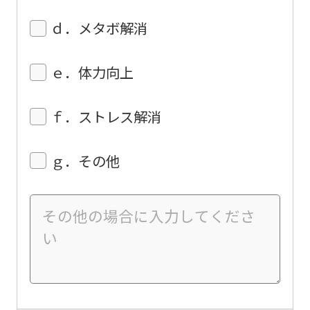
of
ｄ．メタボ解消
this
website
ｅ．体力向上
will
be
ｆ．ストレス解消
translated
mechanically,
ｇ．その他
so
it
may
not
be
an
accurate