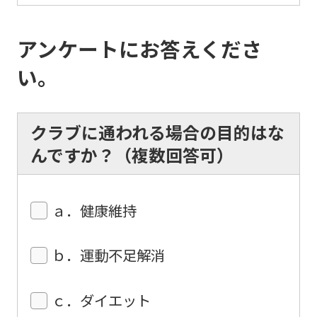
the
top
アンケートにお答えくださ
page.
い。
However,
if
クラブに通われる場合の目的はな
you
んですか？（複数回答可）
use
an
automatic
ａ．健康維持
translation
service,
ｂ．運動不足解消
the
Japanese
ｃ．ダイエット
version