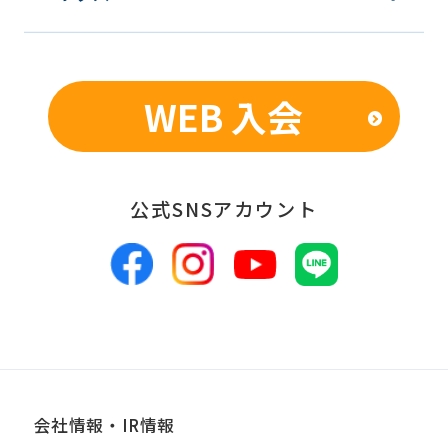
での統計的なデータの作成、活用、公
表のため
WEB 入会
■個人情報の管理
当社は、お客様からお預かりした個人情
報は、適切かつ慎重に管理し、漏洩、改
公式SNSアカウント
ざん、紛失等がないよう適正な管理に努
めます。当社において安全管理のために
講じている措置の内容については、本プ
ライバシーポリシー末尾に記載の「問い
合わせ窓口」までお問い合わせくださ
い。
会社情報・IR情報
■個人情報の開示