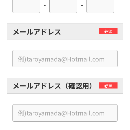
-
-
automatically
translated
into
メールアドレス
必須
English.
Click
the
link
below
(start
メールアドレス（確認用）
必須
automatic
translation)
to
return
to