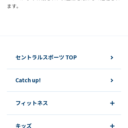
ます。
違法または不当な行為を助長し、または
誘発するおそれがある方法による個人情
報の利用を行いません。
快適にクラブをご利用いただくため
ご利用上の諸連絡や利用状況の確認の
セントラルスポーツ TOP
ため
運動プログラム（カウンセリングを含
Catch up!
む）等、新商品・サービスの立案・開
発・実施のため
新商品・サービスやイベント情報を含
フィットネス
む当社情報のご提供のため
顧客動向分析、アンケート調査のため
キッズ
個人を特定できないよう加工したうえ