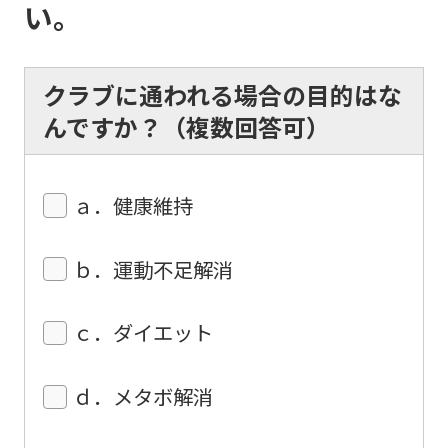
translated
い。
into
English.
クラブに通われる場合の目的はな
Click
んですか？（複数回答可）
the
link
below
ａ．健康維持
(start
automatic
ｂ．運動不足解消
translation)
to
ｃ．ダイエット
return
to
ｄ．メタボ解消
the