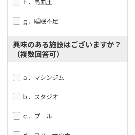
ｆ．高血圧
this
before
ｇ．睡眠不足
using
the
service.
興味のある施設はございますか？
（複数回答可）
Automatic translation
ａ．マシンジム
ｂ．スタジオ
ｃ．プール
ｄ．スパ・サウナ