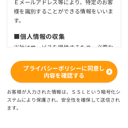
Ｅメールアドレス等により、特定のお客
様を識別することができる情報をいいま
す。
■個人情報の収集
当社はサービスを提供するため、必要な
範囲内で、適法かつ適正な方法によりお
客様の個人情報を収集いたします。
プライバシーポリシーに同意し
内容を確認する
■個人情報の利用
お客様からお預かりした個人情報は、以
お客様が入力された情報は、ＳＳＬという暗号化シ
ステムにより保護され、安全性を確保して送信され
下の目的で使用させて頂きます。また、
ます。
違法または不当な行為を助長し、または
誘発するおそれがある方法による個人情