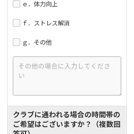
top
ｅ．体力向上
page.
However,
ｆ．ストレス解消
if
you
ｇ．その他
use
an
automatic
translation
service,
the
Japanese
クラブに通われる場合の時間帯の
version
ご希望はございますか？（複数回
of
答可）