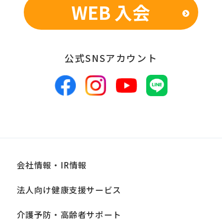
WEB 入会
■個人情報の管理
当社は、お客様からお預かりした個人情
報は、適切かつ慎重に管理し、漏洩、改
公式SNSアカウント
ざん、紛失等がないよう適正な管理に努
めます。当社において安全管理のために
講じている措置の内容については、本プ
ライバシーポリシー末尾に記載の「問い
合わせ窓口」までお問い合わせくださ
い。
会社情報・IR情報
■個人情報の開示
当社は、お客様からお預かりした個人情
法人向け健康支援サービス
報は、正当な理由がある場合を除き、ご
介護予防・高齢者サポート
本人の同意なく第三者に提供、開示いた