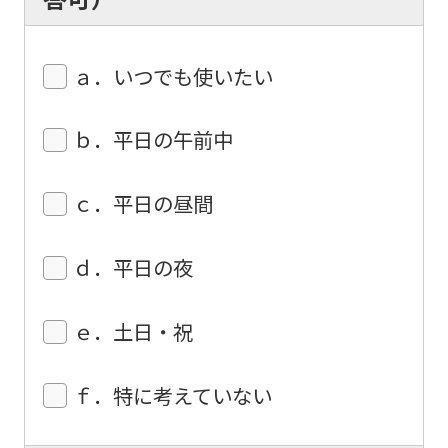
this
website
will
ａ．いつでも使いたい
be
translated
ｂ．平日の午前中
mechanically,
so
ｃ．平日の昼間
it
may
ｄ．平日の夜
not
be
ｅ．土日・祝
an
accurate
ｆ．特に考えていない
translation.