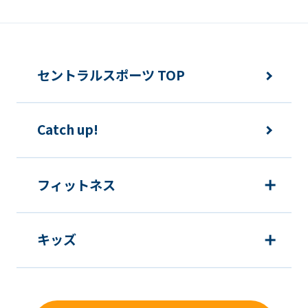
報の利用を行いません。
快適にクラブをご利用いただくため
ご利用上の諸連絡や利用状況の確認の
セントラルスポーツ TOP
ため
運動プログラム（カウンセリングを含
Catch up!
む）等、新商品・サービスの立案・開
発・実施のため
新商品・サービスやイベント情報を含
フィットネス
む当社情報のご提供のため
顧客動向分析、アンケート調査のため
キッズ
個人を特定できないよう加工したうえ
での統計的なデータの作成、活用、公
表のため