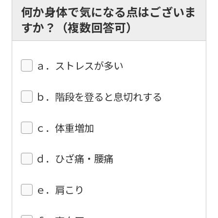
The
何か身体で気になる点はございま
translation
すか？（複数回答可）
may
differ
ａ．ストレスが多い
from
the
ｂ．階段を登ると息切れする
original
content.
ｃ．体重増加
We
ask
ｄ．ひざ痛・腰痛
that
you
ｅ．肩こり
fully
understand