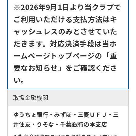
page.
※2026年9月1日より当クラブで
However,
ご利用いただける支払方法はキ
if
ャッシュレスのみとさせていた
you
だきます。対応決済手段は当ホ
use
an
ームページトップページの「重
automatic
要なお知らせ」をご確認くださ
translation
い。
service,
the
取扱金融機関
Japanese
version
ゆうちょ銀行・みずほ・三菱ＵＦＪ・三
of
井住友・りそな・千葉銀行の本支店
this