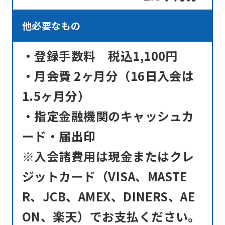
into
English.
他必要なもの
Click
・登録手数料 税込1,100円
the
link
・月会費 2ヶ月分（16日入会は
below
1.5ヶ月分）
(start
・指定金融機関のキャッシュカ
automatic
ード・届出印
translation)
to
※入会諸費用は現金またはクレ
return
ジットカード（VISA、MASTE
to
R、JCB、AMEX、DINERS、AE
the
ON、楽天）でお支払ください。
top