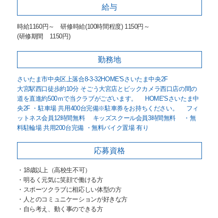
給与
時給1160円～ 研修時給(100時間程度) 1150円～
(研修期間 1150円)
勤務地
さいたま市中央区上落合8-3-32HOME'Sさいたま中央2F
大宮駅西口徒歩約10分 そごう大宮店とビックカメラ西口店の間の
道を直進約500ｍで当クラブがございます。 HOME'Sさいたま中
央2F ・駐車場 共用400台完備※駐車券をお持ちください。 フィ
ットネス会員12時間無料 キッズスクール会員3時間無料 ・無
料駐輪場 共用200台完備 ・無料バイク置場 有り
応募資格
・18歳以上（高校生不可）
・明るく元気に笑顔で働ける方
・スポーツクラブに相応しい体型の方
・人とのコミュニケーションが好きな方
・自ら考え、動く事のできる方