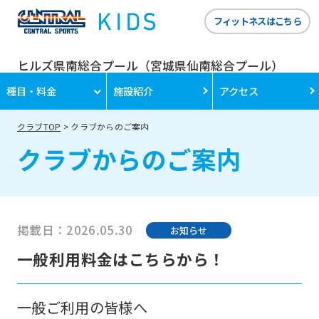
フィットネスはこちら
ヒルズ県南総合プール（宮城県仙南総合プール）
種目・料金
施設紹介
アクセス
クラブTOP
クラブからのご案内
クラブからのご案内
For
foreigners
掲載日：2026.05.30
お知らせ
Central
一般利用料金はこちらから！
Sports
official
一般ご利用の皆様へ