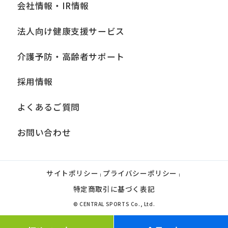
you
会社情報・IR情報
fully
法人向け健康支援サービス
understand
this
介護予防・高齢者サポート
before
採用情報
using
the
よくあるご質問
service.
お問い合わせ
Automatic translation
サイトポリシー
プライバシーポリシー
|
|
特定商取引に基づく表記
© CENTRAL SPORTS Co., Ltd.