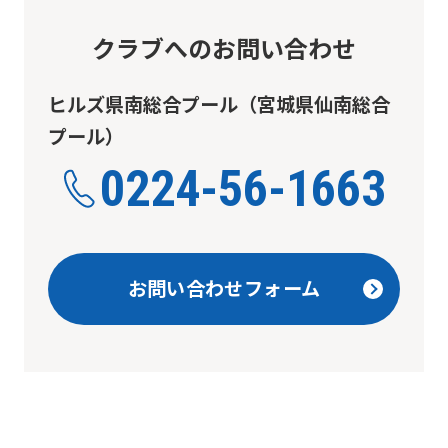
return
to
クラブへのお問い合わせ
the
top
ヒルズ県南総合プール（宮城県仙南総合
page.
プール）
However,
0224-56-1663
if
you
use
お問い合わせフォーム
an
automatic
translation
service,
the