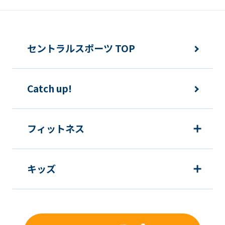
Japanese
version
of
セントラルスポーツ TOP
this
website
will
Catch up!
be
translated
フィットネス
mechanically,
so
it
キッズ
may
not
be