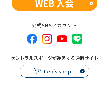
WEB 入会
an
accurate
translation.
The
公式SNSアカウント
translation
may
differ
from
セントラルスポーツが運営する通販サイト
the
Cen's shop
original
content.
We
ask
that