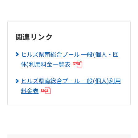
website
is
automatically
translated
関連リンク
into
English.
ヒルズ県南総合プール 一般(個人・団
Click
体)利用料金一覧表
the
link
ヒルズ県南総合プール 一般(個人)利用
below
料金表
(start
automatic
translation)
to