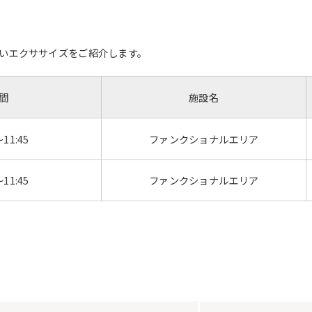
いエクササイズをご紹介します。
間
施設名
For foreigners
～11:45
ファンクショナルエリア
Central Sports official website is
～11:45
ファンクショナルエリア
automatically translated into
English. Click the link below (start
automatic translation) to return to
the top page.
However, if you use an automatic
translation service, the Japanese
version of this website will be
translated mechanically, so it may
not be an accurate translation.