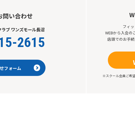
The translation may differ from the
original content. We ask that you
W
お問い合わせ
fully understand this before using
the service.
フィッ
ラブ ワンズモール長沼
WEBから入会
15-2615
店頭でのお手続
Automatic translation start
せフォーム
※スクール会員ご希