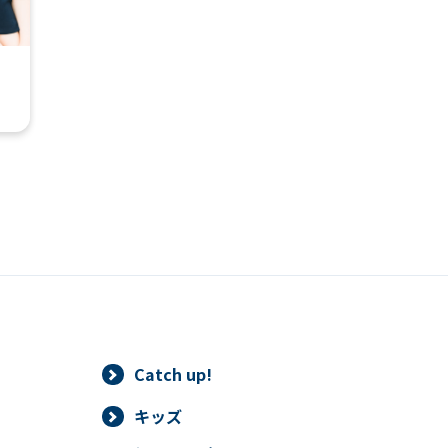
automatic translation) to return to
the top page.
However, if you use an automatic
translation service, the Japanese
version of this website will be
translated mechanically, so it may
not be an accurate translation.
The translation may differ from the
original content. We ask that you
fully understand this before using
the service.
Automatic translation start
Catch up!
キッズ