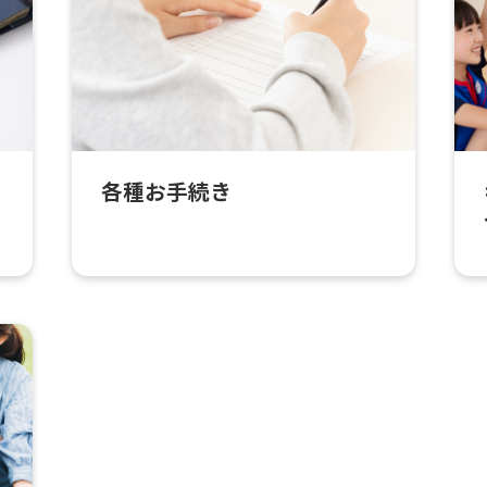
各種お手続き
For foreigners
Central Sports official website is
automatically translated into
English. Click the link below (start