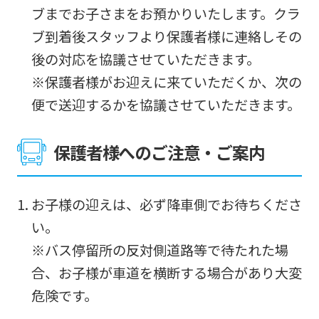
ブまでお子さまをお預かりいたします。クラ
content.
ブ到着後スタッフより保護者様に連絡しその
We
後の対応を協議させていただきます。
ask
※保護者様がお迎えに来ていただくか、次の
that
便で送迎するかを協議させていただきます。
you
fully
保護者様へのご注意・ご案内
understand
this
before
お子様の迎えは、必ず降車側でお待ちくださ
using
い。
the
※バス停留所の反対側道路等で待たれた場
service.
合、お子様が車道を横断する場合があり大変
危険です。
Automatic translation