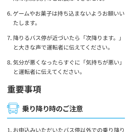
automatic
ゲームやお菓子は持ち込まないようお願いい
translation
たします。
service,
the
降りるバス停が近づいたら「次降ります。」
Japanese
と大きな声で運転者に伝えてください。
version
気分が悪くなったらすぐに「気持ちが悪い」
of
と運転者に伝えてください。
this
website
重要事項
will
be
乗り降り時のご注意
translated
mechanically,
お申込みいただいたバス停以外での乗り降り
so