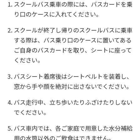
スクールバス乗車の際には、バスカードを乗
(start
り口のケースに入れてください。
automatic
translation)
スクールが終了し帰りのスクールバスに乗車
to
する際は、バス乗り口のケースに置いてある
return
ご自身のバスカードを取り、シートに座って
to
ください。
the
バスシート着席後はシートベルトを装着し、
top
窓から手や顔を絶対に出さないでください。
page.
However,
バス走行中、立ち歩いたりふざけたりしない
if
でください。
you
バス車内では、各ご家庭で用意した水分補給
use
用の水筒以外のご飲食はできません。
an