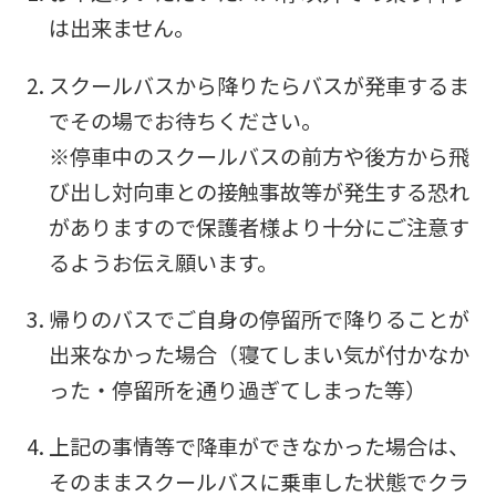
は出来ません。
it
may
スクールバスから降りたらバスが発車するま
not
でその場でお待ちください。
be
※停車中のスクールバスの前方や後方から飛
an
び出し対向車との接触事故等が発生する恐れ
accurate
がありますので保護者様より十分にご注意す
translation.
るようお伝え願います。
The
translation
帰りのバスでご自身の停留所で降りることが
may
出来なかった場合（寝てしまい気が付かなか
differ
った・停留所を通り過ぎてしまった等）
from
上記の事情等で降車ができなかった場合は、
the
そのままスクールバスに乗車した状態でクラ
original