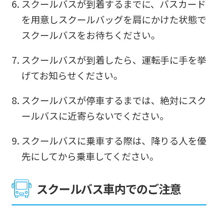
foreigners
スクールバスが到着するまでに、バスカード
を用意しスクールバッグを肩にかけた状態で
Central
スクールバスをお待ちください。
Sports
official
スクールバスが到着したら、運転手に手を挙
website
げてお知らせください。
is
スクールバスが停車するまでは、絶対にスク
automatically
ールバスに近寄らないでください。
translated
into
スクールバスに乗車する際は、降りる人を優
English.
先にしてから乗車してください。
Click
the
スクールバス車内でのご注意
link
below