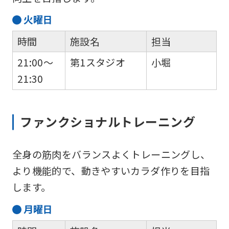
website
火
曜日
will
be
時間
施設名
担当
translated
21:00～
第1スタジオ
小堀
mechanically,
21:30
so
it
ファンクショナルトレーニング
may
not
全身の筋肉をバランスよくトレーニングし、
be
より機能的で、動きやすいカラダ作りを目指
an
します。
accurate
translation.
月
曜日
The