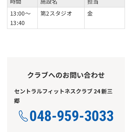
時間
施設名
担当
translation
13:00～
第2スタジオ
金
may
13:40
differ
from
the
original
content.
We
クラブへのお問い合わせ
ask
that
セントラルフィットネスクラブ 24 新三
you
郷
fully
048-959-3033
understand
this