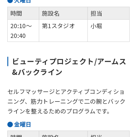
火
曜日
時間
施設名
担当
20:10～
第1スタジオ
小堀
20:40
For
foreigners
ビューティプロジェクト/アームス
&バックライン
Central
Sports
セルフマッサージとアクティブコンディショ
official
ニング、筋力トレーニングで二の腕とバック
website
ラインを整えるためのプログラムです。
is
automatically
金
曜日
translated