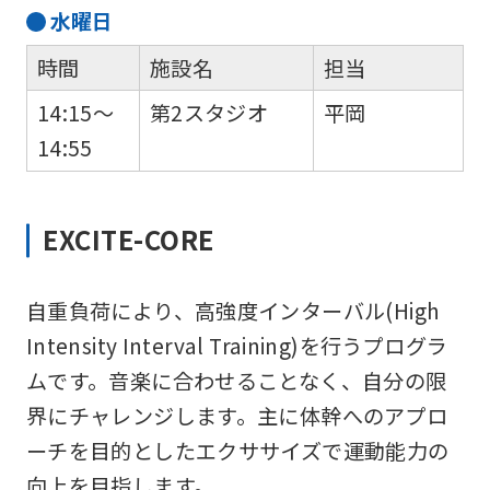
page.
水
曜日
However,
時間
施設名
担当
if
14:15～
第2スタジオ
平岡
you
14:55
use
an
automatic
EXCITE-CORE
translation
service,
自重負荷により、高強度インターバル(High
the
Intensity Interval Training)を行うプログラ
Japanese
ムです。音楽に合わせることなく、自分の限
version
界にチャレンジします。主に体幹へのアプロ
of
ーチを目的としたエクササイズで運動能力の
this
向上を目指します。