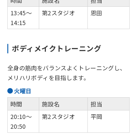
時間
施設名
担当
into
13:45～
第2スタジオ
恩田
English.
14:15
Click
the
link
ボディメイクトレーニング
below
(start
全身の筋肉をバランスよくトレーニングし、
automatic
メリハリボディを目指します。
translation)
火
曜日
to
return
時間
施設名
担当
to
20:10～
第2スタジオ
平岡
the
20:50
top