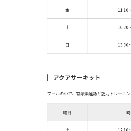
金
11:10
土
16:20
日
13:30
アクアサーキット
プールの中で、有酸素運動と筋力トレーニン
曜日
時
火
12:10