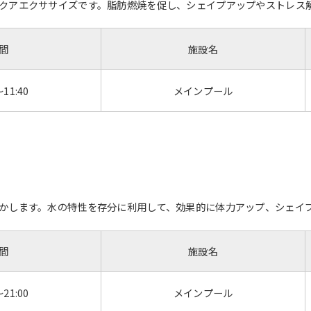
クアエクササイズです。脂肪燃焼を促し、シェイプアップやストレス
間
施設名
～11:40
メインプール
For foreigners
かします。水の特性を存分に利用して、効果的に体力アップ、シェイ
Central Sports official website is
間
施設名
automatically translated into
English. Click the link below (start
automatic translation) to return to
～21:00
メインプール
the top page.