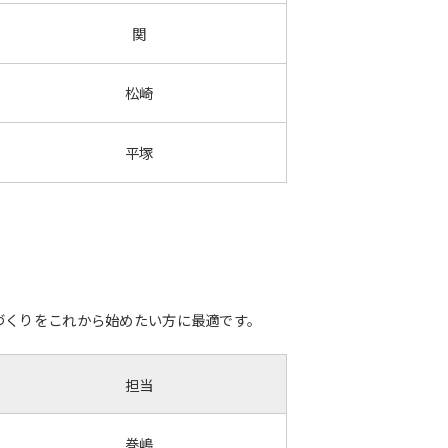
関
松崎
平塚
づくりをこれから始めたい方に最適です。
担当
巻嶋