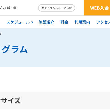
WEB入会
24 新三郷
セントラルスポーツTOP
ル
スケジュール
施設紹介
料金
利用案内
アクセ
す
ログラム
ササイズ