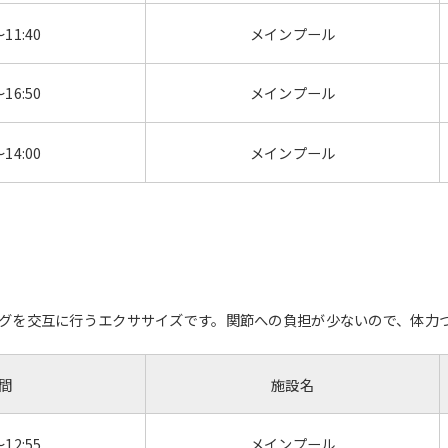
However, if you use an automatic
translation service, the Japanese
～11:40
メインプール
version of this website will be
translated mechanically, so it may
not be an accurate translation.
～16:50
メインプール
The translation may differ from the
original content. We ask that you
～14:00
メインプール
fully understand this before using
the service.
Automatic translation start
グを交互に行うエクササイズです。関節への負担が少ないので、体力
間
施設名
～12:55
メインプール