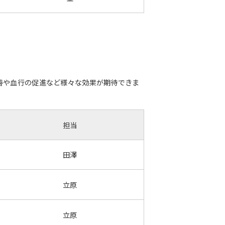
善や血行の促進など様々な効果が期待できま
担当
田澤
立原
立原