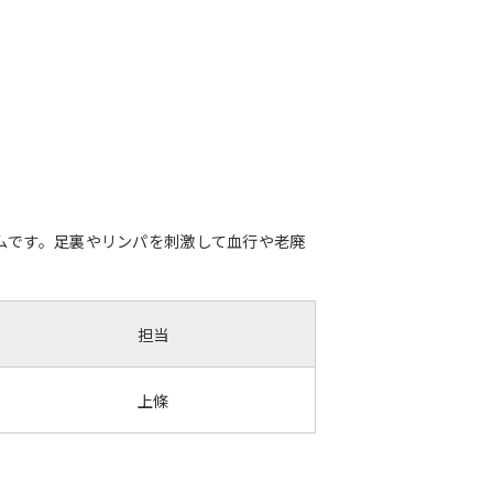
ムです。足裏やリンパを刺激して血行や老廃
担当
上條