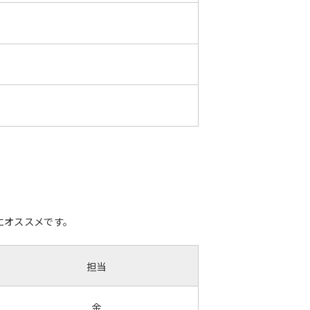
にオススメです。
担当
金