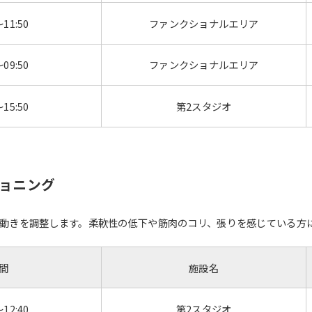
～11:50
ファンクショナルエリア
For foreigners
～09:50
ファンクショナルエリア
Central Sports official website is
automatically translated into
～15:50
第2スタジオ
English. Click the link below (start
automatic translation) to return to
the top page.
However, if you use an automatic
translation service, the Japanese
ショニング
version of this website will be
translated mechanically, so it may
not be an accurate translation.
動きを調整します。柔軟性の低下や筋肉のコリ、張りを感じている方
The translation may differ from the
original content. We ask that you
fully understand this before using
間
施設名
the service.
～12:40
第2スタジオ