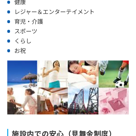
健康
レジャー＆エンターテイメント
育児・介護
For
スポーツ
くらし
foreigners
お祝
Central
Sports
official
website
is
automatically
translated
into
施設内での安心（見舞金制度）