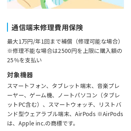
However,
if
you
通信端末修理費用保険
use
最大1万円/年1回まで補償（修理可能な場合）
an
※修理不能な場合は2500円を上限に購入額の
automatic
25％を支払い
translation
service,
対象機器
the
スマートフォン、タブレット端末、音楽プレ
Japanese
ーヤー、ゲーム機、ノートパソコン（タブレ
version
ットPC含む）、スマートウォッチ、リストバ
of
ンド型ウェアラブル端末、AirPods ※AirPods
this
は、Apple inc.の商標です。
website