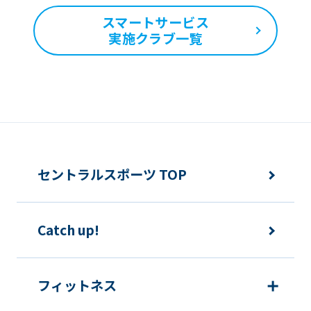
may
スマートサービス
differ
実施クラブ一覧
from
the
original
content.
We
ask
セントラルスポーツ TOP
that
you
Catch up!
fully
understand
this
フィットネス
before