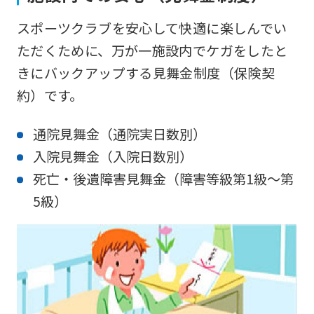
English.
スポーツクラブを安心して快適に楽しんでい
Click
ただくために、万が一施設内でケガをしたと
the
きにバックアップする見舞金制度（保険契
link
約）です。
below
(start
通院見舞金（通院実日数別）
automatic
入院見舞金（入院日数別）
translation)
死亡・後遺障害見舞金（障害等級第1級～第
to
5級）
return
to
the
top
page.