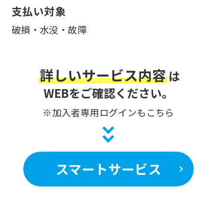
will
支払い対象
be
破損・水没・故障
translated
mechanically,
so
詳しいサービス内容
は
it
WEBをご確認ください。
may
※加入者専用ログインもこちら
not
be
an
accurate
スマートサービス
translation.
The
translation