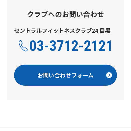
use
クラブへのお問い合わせ
an
automatic
セントラルフィットネスクラブ24 目黒
translation
03-3712-2121
service,
the
Japanese
version
お問い合わせフォーム
of
this
website
will
be
translated