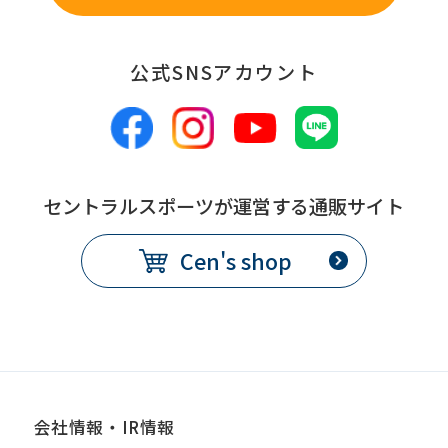
the
original
公式SNSアカウント
content.
We
ask
that
セントラルスポーツが運営する通販サイト
you
fully
Cen's shop
understand
this
before
using
the
会社情報・IR情報
service.