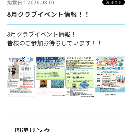
For
掲載日：2026.08.01
8月クラブイベント情報！！
foreigners
8月クラブイベント情報！
Central
皆様のご参加お待ちしています！！
Sports
official
website
is
automatically
translated
into
English.
Click
the
関連リンク