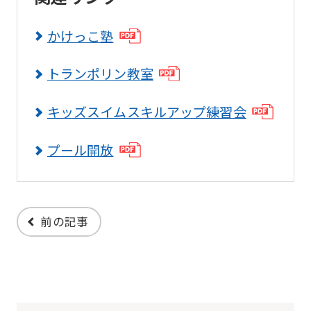
link
かけっこ塾
below
(start
トランポリン教室
automatic
translation)
キッズスイムスキルアップ練習会
to
return
プール開放
to
the
top
前の記事
page.
However,
if
you