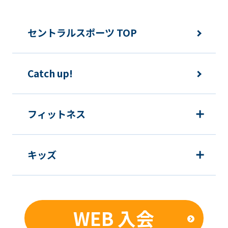
mechanically,
so
セントラルスポーツ TOP
it
may
Catch up!
not
be
an
フィットネス
accurate
translation.
キッズ
The
translation
may
differ
WEB 入会
from