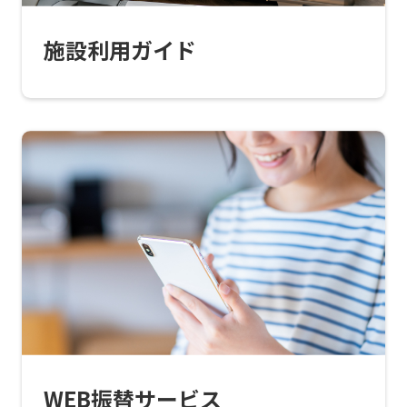
this
施設利用ガイド
website
will
be
translated
mechanically,
so
it
may
not
be
an
accurate
WEB振替サービス
translation.