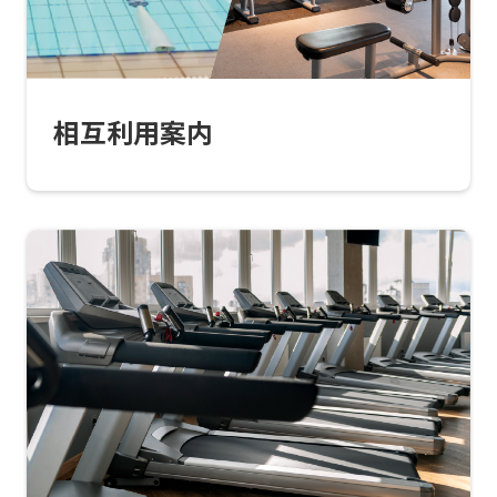
top
page.
However,
相互利用案内
if
you
use
an
automatic
translation
service,
the
Japanese
version
of