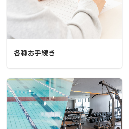
translated
into
English.
Click
the
各種お手続き
link
below
(start
automatic
translation)
to
return
to
the