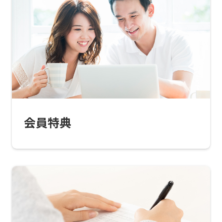
For
foreigners
会員特典
Central
Sports
official
website
is
automatically