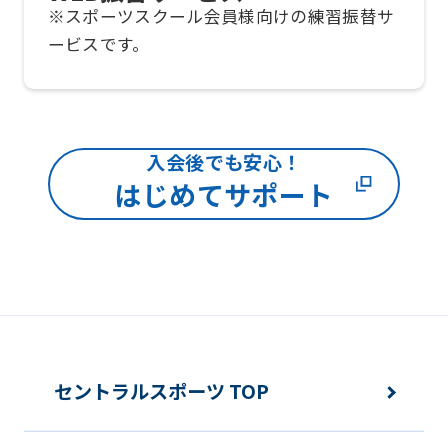
※スポーツスクール会員様向けの練習振替サ
The
ービスです。
translation
may
differ
from
入会後でも安心！
the
はじめてサポート
original
content.
We
ask
that
you
セントラルスポーツ TOP
fully
understand