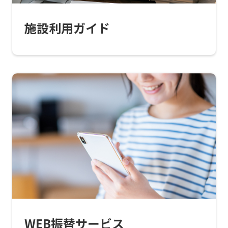
this
施設利用ガイド
website
will
be
translated
mechanically,
so
it
may
not
be
an
accurate
WEB振替サービス
translation.