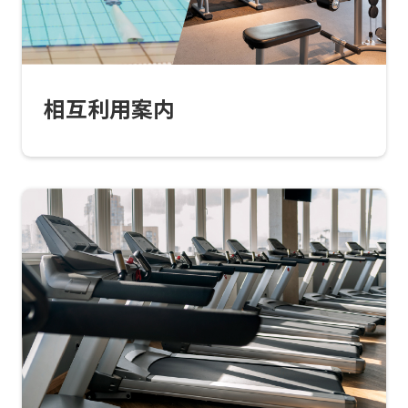
top
page.
However,
相互利用案内
if
you
use
an
automatic
translation
service,
the
Japanese
version
of