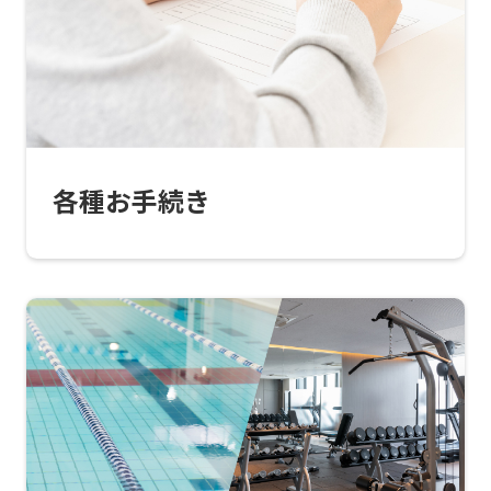
translated
into
English.
Click
the
各種お手続き
link
below
(start
automatic
translation)
to
return
to
the