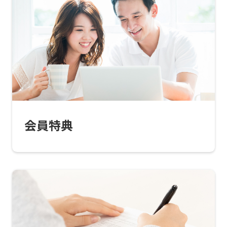
For
foreigners
会員特典
Central
Sports
official
website
is
automatically