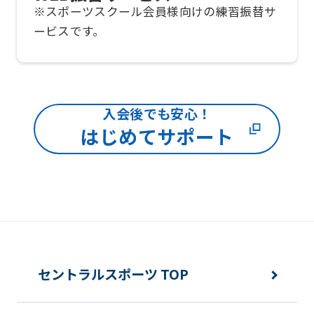
※スポーツスクール会員様向けの練習振替サ
The
ービスです。
translation
may
differ
from
入会後でも安心！
the
はじめてサポート
original
content.
We
ask
that
you
セントラルスポーツ TOP
fully
understand