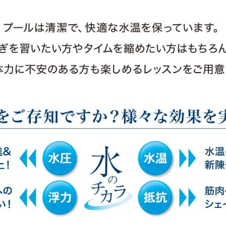
However, if you use an automatic
translation service, the Japanese
version of this website will be
translated mechanically, so it may
not be an accurate translation.
The translation may differ from the
original content. We ask that you
fully understand this before using
the service.
Automatic translation start