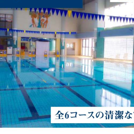
For foreigners
Central Sports official website is
automatically translated into
English. Click the link below (start
automatic translation) to return to
the top page.