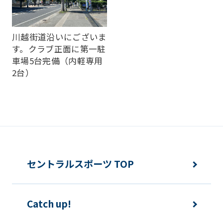
translation
service,
川越街道沿いにございま
the
す。クラブ正面に第一駐
Japanese
車場5台完備（内軽専用
2台）
version
of
this
website
will
be
セントラルスポーツ TOP
translated
mechanically,
so
Catch up!
it