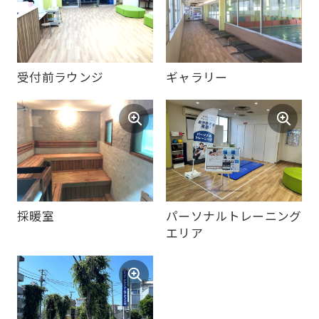
automatic
translation)
to
受付前ラウンジ
ギャラリー
return
to
the
top
page.
However,
採暖室
パーソナルトレーニング
if
エリア
you
use
an
automatic