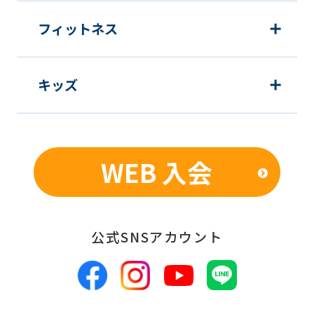
may
フィットネス
not
be
an
キッズ
accurate
translation.
The
WEB 入会
translation
may
differ
公式SNSアカウント
from
the
original
content.