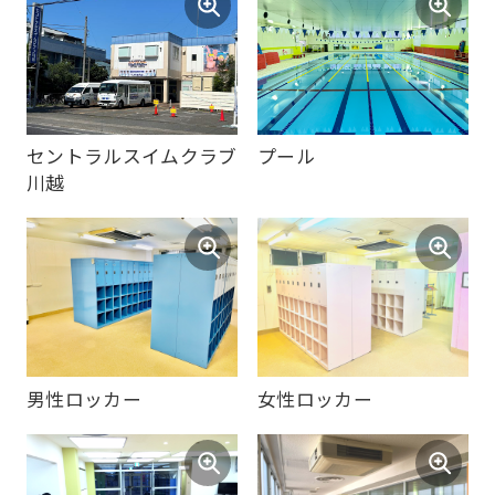
Central
Sports
official
website
セントラルスイムクラブ
プール
is
川越
automatically
translated
into
English.
Click
the
男性ロッカー
女性ロッカー
link
below
(start