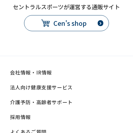
セントラルスポーツが運営する通販サイト
We
ask
Cen's shop
that
you
fully
understand
this
会社情報・IR情報
before
using
法人向け健康支援サービス
the
service.
介護予防・高齢者サポート
採用情報
Automatic translation
よくあるご質問